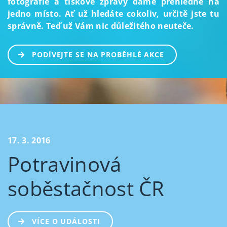
fotografie a tiskové zprávy dáme přehledně na
jedno místo. Ať už hledáte cokoliv, určitě jste tu
správně. Teď už Vám nic důležitého neuteče.
PODÍVEJTE SE NA PROBĚHLÉ AKCE
17. 3. 2016
Potravinová
soběstačnost ČR
VÍCE O UDÁLOSTI