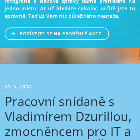
fotografie a tiskové zprávy dáme přehledně na
jedno místo. Ať už hledáte cokoliv, určitě jste tu
správně. Teď už Vám nic důležitého neuteče.
PODÍVEJTE SE NA PROBĚHLÉ AKCE
31. 5. 2018
Pracovní snídaně s
Vladimírem Dzurillou,
zmocněncem pro IT a