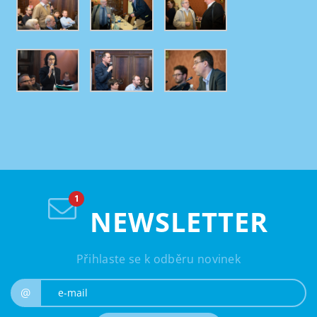
NEWSLETTER
Přihlaste se k odběru novinek
e-mail
@