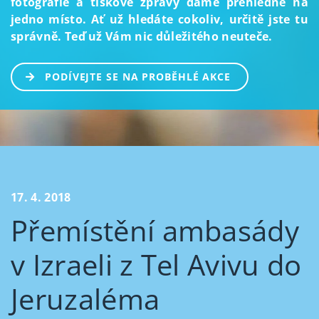
fotografie a tiskové zprávy dáme přehledně na
jedno místo. Ať už hledáte cokoliv, určitě jste tu
správně. Teď už Vám nic důležitého neuteče.
PODÍVEJTE SE NA PROBĚHLÉ AKCE
17. 4. 2018
Přemístění ambasády
v Izraeli z Tel Avivu do
Jeruzaléma