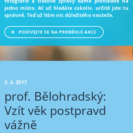
fotografie a tiskové zprávy dáme přehledně na
jedno místo. Ať už hledáte cokoliv, určitě jste tu
správně. Teď už Vám nic důležitého neuteče.
PODÍVEJTE SE NA PROBĚHLÉ AKCE
3. 4. 2017
prof. Bělohradský:
Vzít věk postpravd
vážně