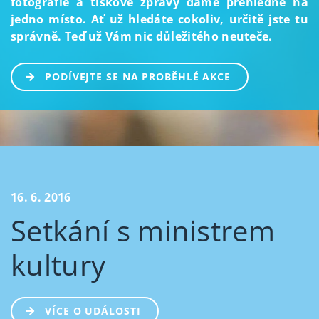
fotografie a tiskové zprávy dáme přehledně na
jedno místo. Ať už hledáte cokoliv, určitě jste tu
správně. Teď už Vám nic důležitého neuteče.
PODÍVEJTE SE NA PROBĚHLÉ AKCE
16. 6. 2016
Setkání s ministrem
kultury
VÍCE O UDÁLOSTI