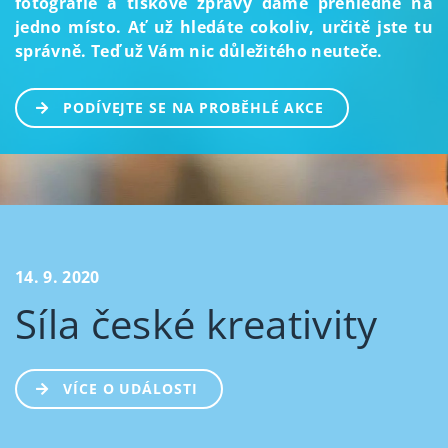
fotografie a tiskové zprávy dáme přehledně na
jedno místo. Ať už hledáte cokoliv, určitě jste tu
správně. Teď už Vám nic důležitého neuteče.
PODÍVEJTE SE NA PROBĚHLÉ AKCE
14. 9. 2020
Síla české kreativity
VÍCE O UDÁLOSTI