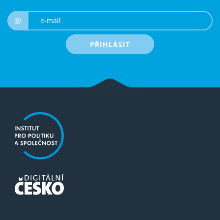
e-mail
@
PŘIHLÁSIT