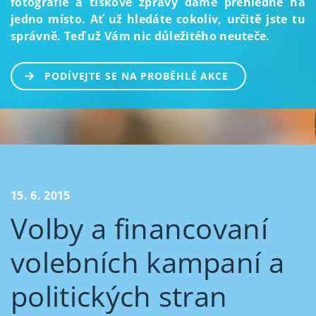
fotografie a tiskové zprávy dáme přehledně na
jedno místo. Ať už hledáte cokoliv, určitě jste tu
správně. Teď už Vám nic důležitého neuteče.
PODÍVEJTE SE NA PROBĚHLÉ AKCE
15. 6. 2015
Volby a financovaní
volebních kampaní a
politických stran