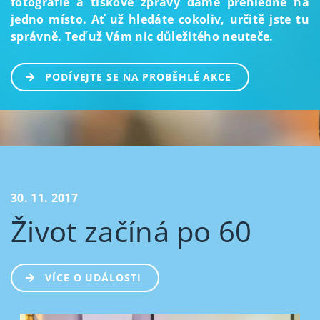
fotografie a tiskové zprávy dáme přehledně na
jedno místo. Ať už hledáte cokoliv, určitě jste tu
správně. Teď už Vám nic důležitého neuteče.
PODÍVEJTE SE NA PROBĚHLÉ AKCE
30. 11. 2017
Život začíná po 60
VÍCE O UDÁLOSTI