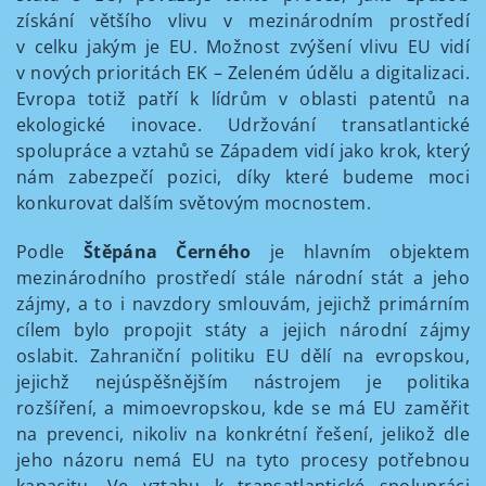
získání většího vlivu v mezinárodním prostředí
v celku jakým je EU. Možnost zvýšení vlivu EU vidí
v nových prioritách EK – Zeleném údělu a digitalizaci.
Evropa totiž patří k lídrům v oblasti patentů na
ekologické inovace. Udržování transatlantické
spolupráce a vztahů se Západem vidí jako krok, který
nám zabezpečí pozici, díky které budeme moci
konkurovat dalším světovým mocnostem.
Podle
Štěpána Černého
je hlavním objektem
mezinárodního prostředí stále národní stát a jeho
zájmy, a to i navzdory smlouvám, jejichž primárním
cílem bylo propojit státy a jejich národní zájmy
oslabit. Zahraniční politiku EU dělí na evropskou,
jejichž nejúspěšnějším nástrojem je politika
rozšíření, a mimoevropskou, kde se má EU zaměřit
na prevenci, nikoliv na konkrétní řešení, jelikož dle
jeho názoru nemá EU na tyto procesy potřebnou