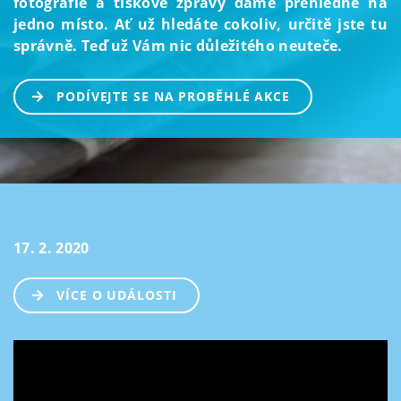
fotografie a tiskové zprávy dáme přehledně na
jedno místo. Ať už hledáte cokoliv, určitě jste tu
správně. Teď už Vám nic důležitého neuteče.
PODÍVEJTE SE NA PROBĚHLÉ AKCE
17. 2. 2020
VÍCE O UDÁLOSTI