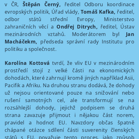
v ČR,
Štěpán Černý,
ředitel Odboru koordinace
evropských politik, Úřad vlády,
Tomáš Kafka,
ředitel,
odbor států střední Evropy, Ministerstvo
zahraničních věcí a
Ondřej Ditrych,
ředitel, Ústav
mezinárodních vztahů. Moderátorem byl
Jan
Macháčekm,
předseda správní rady Institutu pro
politiku a společnost.
Karolína Kottová
tvrdí, že vliv EU v mezinárodním
prostředí stojí z velké části na ekonomických
dohodách, které zahrnují kromě jiných například Asii,
Pacifik a Afriku. Na druhou stranu dodává, že dohody
už nejsou orientované pouze na snižování nebo
rušení samotných cel, ale transformují se na
rozsáhlejší dohody, jejichž podpisem se druhá
strana zavazuje přijmout i nějakou část norem,
pravidel a hodnot EU. Navzdory občas špatně
chápané otázce sdílení části suverenity členských
států s EU, považuje tento proces, jako způsob