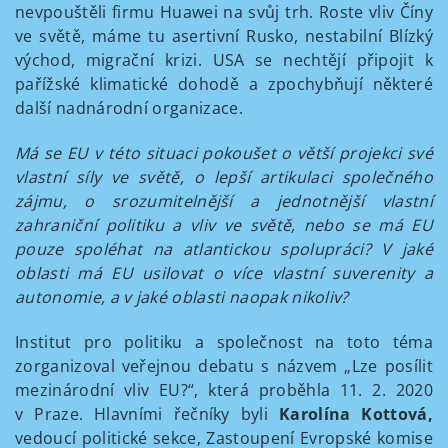
nevpouštěli firmu Huawei na svůj trh. Roste vliv Číny
ve světě, máme tu asertivní Rusko, nestabilní Blízký
východ, migrační krizi. USA se nechtějí připojit k
pařížské klimatické dohodě a zpochybňují některé
další nadnárodní organizace.
Má se EU v této situaci pokoušet o větší projekci své
vlastní síly ve světě, o lepší artikulaci společného
zájmu, o srozumitelnější a jednotnější vlastní
zahraniční politiku a vliv ve světě, nebo se má EU
pouze spoléhat na atlantickou spolupráci? V jaké
oblasti má EU usilovat o více vlastní suverenity a
autonomie, a v jaké oblasti naopak nikoliv?
Institut pro politiku a společnost na toto téma
zorganizoval veřejnou debatu s názvem „Lze posílit
mezinárodní vliv EU?“, která proběhla 11. 2. 2020
v Praze. Hlavními řečníky byli
Karolína Kottová,
vedoucí politické sekce, Zastoupení Evropské komise