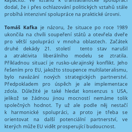
kapacitu. Ve vztahu k transatlantické spolupráci
dodal, že i přes ochlazování politických vztahů stále
probíhá intenzivní spolupráce na praktické úrovni.
Tomáš Kafka
je názoru, že situace po roce 1989
ukončila na chvíli soupeření států a otevřela dveře
pro větší spolupráci v mnoha oblastech. Začátek
druhé dekády 21. století tento stav narušil
a atraktivita liberálního modelu se ztratila.
Příkladnou situací je rusko-ukrajinský konflikt. Jeho
řešením pro EU, jakožto stoupence multilateralismu,
bylo navázání nových strategických partnerství.
Předpokladem pro úspěch je ale implementace
zdola. Důležité je také hledat konsenzus s USA,
jelikož se žádnou jinou mocností nemáme tolik
společných hodnot. Ty už ale podle něj nestačí
k harmonické spolupráci, a proto je třeba se
orientovat na další potenciální partnerství, ve
kterých může EU vidět prosperující budoucnost.