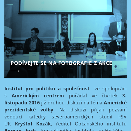
PODÍVEJTE SE NA FOTOGRAFIE Z AKCE
Institut pro politiku a společnost
ve spolupráci
s
Americkým centrem
pořádal ve čtvrtek
3.
listopadu 2016
již druhou diskuzi na téma
Americké
prezidentské volby
. Na diskuzi přijali pozvání
vedoucí katedry severoamerických studií FSV
UK
Kryštof Kozák
, ředitel Občanského institutu
Roman Joch
, konzultantka Institutu politického