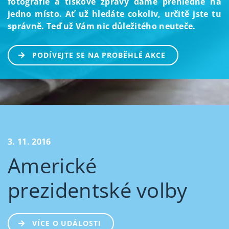
fotografie a tiskové zprávy dáme přehledně na
jedno místo. Ať už hledáte cokoliv, určitě jste tu
správně. Teď už Vám nic důležitého neuteče.
PODÍVEJTE SE NA PROBĚHLÉ AKCE
3. 11. 2016
Americké
prezidentské volby
VÍCE O UDÁLOSTI