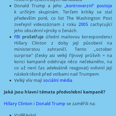
Donald Trump a jeho
„kontroverzní“ postoje
k určitým skupinám. Terčem kritiky se stal
především poté, co list The Washington Post
zveřejnil videozáznam z roku
2005
zachycující
jeho obscénní výroky o ženách.
FBI
prošetřuje
úřední mailovou korespondenci
Hillary Clinton z doby její působení na
ministerstvu zahraničí. Tento „october
surprise” (česky asi velký říjnový průšvih = na
konci kampaně odehraje něco nečekaného, na
co už není čas adekvátně reagovat) ovlivnil její
náskok těsně před volbami nad Trumpem
Velký vliv mají
sociální média
Jaká jsou hlavní témata předvolební kampaně?
Hillary Clinton
i
Donald Trump
se zaměřili na:
Vzdělávání