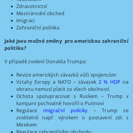
Zdravotnictví
Mezinárodní obchod
Imigraci
Zahraniční politika
Jaké jsou možné z
měny
pro americkou zahraniční
politiku?
V případě zvolení Donalda Trumpa:
Revize amerických závazků vůči spojencům
Vztahy Evropy a NATO – závazek
2 % HDP
na
obranu nemusí platit za všech okolností
Ochota spolupracovat s Ruskem – Trump v
kampani pochvalně hovořil o Putinovi
Regulace
imigrační politiky
– Trump se
zviditelnil např. výrokem o postavení zdi s
Mexikem
Regulace zahraničního obchodu