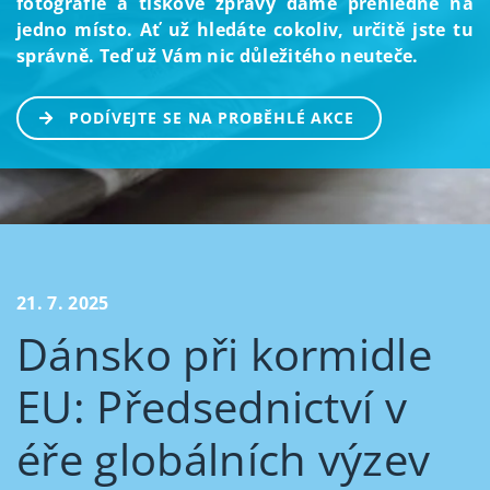
fotografie a tiskové zprávy dáme přehledně na
jedno místo. Ať už hledáte cokoliv, určitě jste tu
správně. Teď už Vám nic důležitého neuteče.
PODÍVEJTE SE NA PROBĚHLÉ AKCE
21. 7. 2025
Dánsko při kormidle
EU: Předsednictví v
éře globálních výzev