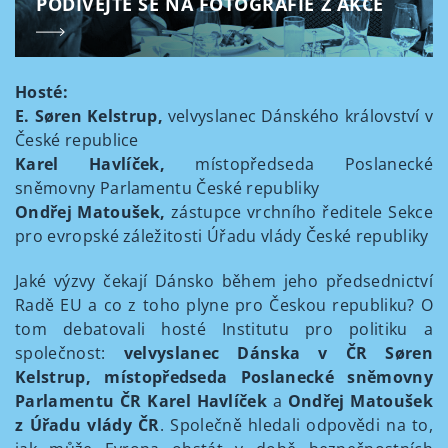
PODÍVEJTE SE NA FOTOGRAFIE Z AKCE
Hosté:
E. Søren Kelstrup,
velvyslanec Dánského království v
České republice
Karel Havlíček,
místopředseda Poslanecké
sněmovny Parlamentu České republiky
Ondřej Matoušek,
zástupce vrchního ředitele Sekce
pro evropské záležitosti Úřadu vlády České republiky
Jaké výzvy čekají Dánsko během jeho předsednictví
Radě EU a co z toho plyne pro Českou republiku? O
tom debatovali hosté Institutu pro politiku a
společnost:
velvyslanec Dánska v ČR Søren
Kelstrup, místopředseda Poslanecké sněmovny
Parlamentu ČR Karel Havlíček
a
Ondřej Matoušek
z Úřadu vlády ČR
. Společně hledali odpovědi na to,