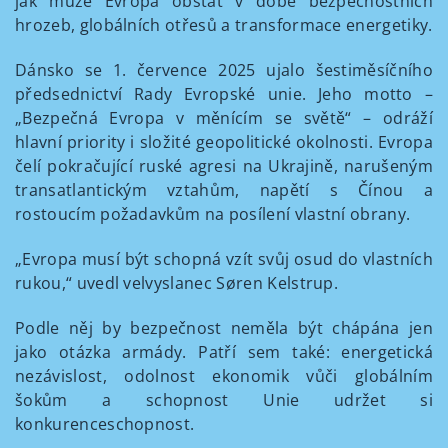
jak může Evropa obstát v době bezpečnostních
hrozeb, globálních otřesů a transformace energetiky.
Dánsko se 1. července 2025 ujalo šestiměsíčního
předsednictví Rady Evropské unie. Jeho motto –
„Bezpečná Evropa v měnícím se světě“ – odráží
hlavní priority i složité geopolitické okolnosti. Evropa
čelí pokračující ruské agresi na Ukrajině, narušeným
transatlantickým vztahům, napětí s Čínou a
rostoucím požadavkům na posílení vlastní obrany.
„Evropa musí být schopná vzít svůj osud do vlastních
rukou,“ uvedl velvyslanec Søren Kelstrup.
Podle něj by bezpečnost neměla být chápána jen
jako otázka armády. Patří sem také: energetická
nezávislost, odolnost ekonomik vůči globálním
šokům a schopnost Unie udržet si
konkurenceschopnost.