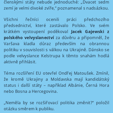
členskými státy nebude jednoduché: „Dvacet sedm
zemí je velmi divoké zvíře,“ poznamenal s nadsázkou.
Všichni řečníci ocenili práci předchozího
předsednictví, které zastávalo Polsko. Ve svém
krátkém vystoupení poděkoval
Jacek Gajewski z
polského velvyslanectví
za důvěru a připomněl, že
Varšava kladla důraz především na obrannou
politiku v souvislosti s válkou na Ukrajině. Dánsko se
podle velvyslance Kelstrupa k těmto snahám hodlá
aktivně přihlásit.
Téma rozšíření EU otevřel Ondřej Matoušek. Zmínil,
že kromě Ukrajiny a Moldavska mají kandidátský
status i další státy – například Albánie, Černá Hora
nebo Bosna a Hercegovina.
„Neměla by se rozšiřovací politika změnit?“ položil
otázku směrem k publiku.