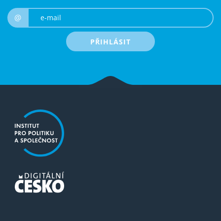
e-mail
@
PŘIHLÁSIT