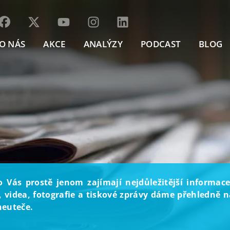
O NÁS
AKCE
ANALÝZY
PODCAST
BLOG
o Vás prostě jenom zajímají nejdůležitější informace
, videa, fotografie a tiskové zprávy dáme přehledně na
neuteče.