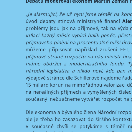
Debatu moderoval ekonom Martin Zeman ro
„
Je alarmující, že už nyní jsme téměř na kon
úvod debaty stínová ministryně financí
Ale
problémy jsou jak na příjmové, tak na výdaj
inflaci každý měsíc vybírá balík peněz, přes
příjmového plnění na procentuálně nižší úrovn
můžeme připisovat například zrušení EET
příjmové straně rozpočtu na nás ministr fina
máme obdržet z modernizačního fondu. Ty 
národní legislativa a nikdo neví, kde pan m
výdajové stránce dle Schillerové najdeme řadu
15 miliard korun na mimořádnou valorizaci dů
na nereálných příjmech a vymyšlených číslech
současný, než začneme vytvářet rozpočet na př
Dle ekonoma a bývalého člena Národní rozpo
ale je třeba ho zasazovat do širšího kontex
V současné chvíli se potýkáme s téměř n