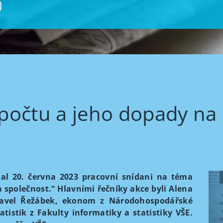
ozpočtu a jeho dopady na
dal 20. června 2023 pracovní snídani na téma
a společnost.“ Hlavními řečníky akce byli Alena
 Pavel Řežábek, ekonom z Národo­hospodářské
tistik z Fakulty informatiky a statistiky VŠE.