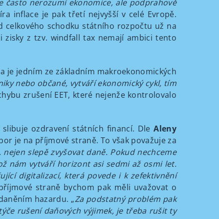
ce často nerozumí ekonomice, ale podprahově
íra inflace je pak třetí nejvyšší v celé Evropě.
ard celkového schodku státního rozpočtu už na
zisky z tzv. windfall tax nemají ambici tento
u. Ta je jedním ze základním makroekonomických
niky nebo občané, vytváří ekonomický cykl, tím
chybu zrušení EET, které nejenže kontrolovalo
slibuje ozdravení státních financí. Dle
Aleny
por je na příjmové straně. To však považuje za
, nejen slepě zvyšovat daně. Pokud nechceme
 nám vytváří horizont asi sedmi až osmi let.
cí digitalizací, která povede i k zefektivnění
příjmové straně bychom pak měli uvažovat o
 zdaněním hazardu. „
Za podstatný problém pak
týče rušení daňových výjimek, je třeba rušit ty