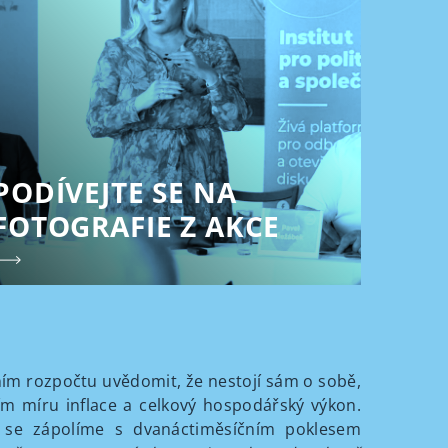
PODÍVEJTE SE NA
FOTOGRAFIE Z AKCE
tním rozpočtu uvědomit, že nestojí sám o sobě,
ím míru inflace a celkový hospodářský výkon.
 se zápolíme s dvanáctiměsíčním poklesem