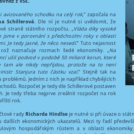
vněž z VŠE.
ci avizovaného schodku na celý rok
,” započala na
na Schillerová
. Dle ní je nutné si uvědomit, že
ové straně státního rozpočtu. „
Vláda díky vysoké
to jsme v porovnání s předchozími roky v oblasti
i. Je tedy jasné, že něco nesedí
.” Tuto nejasnost
, což naznačuje rozmach šedé ekonomiky. „
Na
ncí ušil podvod v podobě 50 miliard korun, které
tam ale nikdy nepřijdou, protože na to není
inistr Stanjura tuto částku vzal
.” Stejně tak na
 problémů. Jedním z nich je například chybějících
chodů. Rozpočet je tedy dle Schillerové postaven
. Je tedy třeba nejprve zreálnit rozpočet na rok
íští rok.
čtové rady
Richarda Hindlse
je nutné si při úvaze o stá
tu dalších ekonomických ukazatelů. Mezi ty řadí předevš
ulovým hospodářským růstem a v oblasti ekonomiky