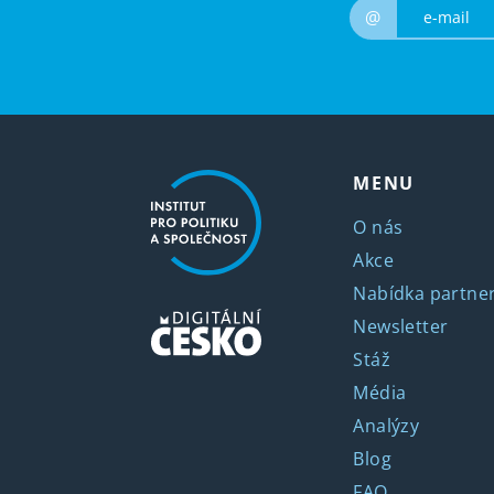
@
MENU
O nás
Akce
Nabídka partner
Newsletter
Stáž
Média
Analýzy
Blog
FAQ