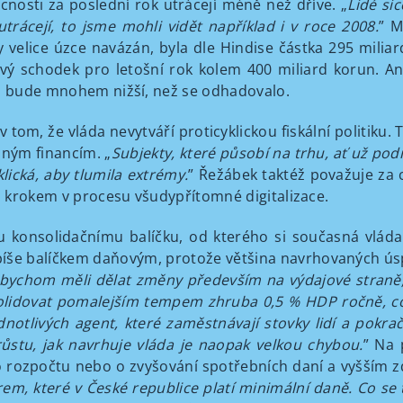
osti za poslední rok utrácejí méně než dříve. „
Lidé si
trácejí, to jsme mohli vidět například i v roce 2008.
” M
ry velice úzce navázán, byla dle Hindise částka 295 mili
 schodek pro letošní rok kolem 400 miliard korun. Ani 
ka bude mnohem nižší, než se odhadovalo.
v tom, že vláda nevytváří proticyklickou fiskální politik
lným financím. „
Subjekty, které působí na trhu, ať už pod
lická, aby tlumila extrémy.
” Řežábek taktéž považuje za 
ým krokem v procesu všudypřítomné digitalizace.
 konsolidačnímu balíčku, od kterého si současná vláda 
 spíše balíčkem daňovým, protože většina navrhovaných ús
 bychom měli dělat změny především na výdajové straně
lidovat pomalejším tempem zhruba 0,5 % HDP ročně, což
livých agent, které zaměstnávají stovky lidí a pokračují
ůstu,
jak navrhuje vláda je naopak velkou chybou.
” Na 
 do rozpočtu nebo o zvyšování spotřebních daní a vyšším
rem, které v České republice platí minimální daně. Co se 