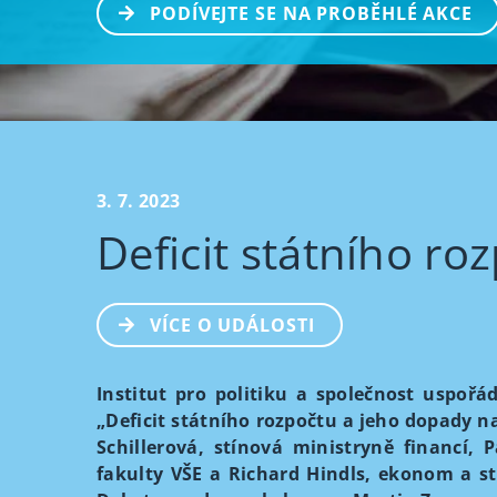
PODÍVEJTE SE NA PROBĚHLÉ AKCE
3. 7. 2023
Deficit státního r
VÍCE O UDÁLOSTI
Institut pro politiku a společnost uspořá
„Deficit státního rozpočtu a jeho dopady n
Schillerová, stínová ministryně financí,
fakulty VŠE a Richard Hindls, ekonom a sta