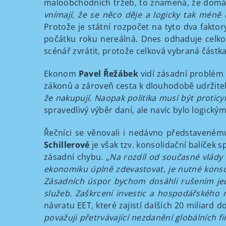
maloobchodních tržeb, to znamená, že domácn
vnímají, že se něco děje a logicky tak méně u
Protože je státní rozpočet na tyto dva fakto
počátku roku nereálná. Dnes odhaduje celkový
scénář zvrátit, protože celková vybraná část
Ekonom
Pavel Řežábek
vidí zásadní problém 
zákonů a zároveň cesta k dlouhodobě udržite
že nakupují. Naopak politika musí být proticyk
spravedlivý výběr daní, ale navíc bylo logick
Řečníci se věnovali i nedávno představenému
Schillerové
je však tzv. konsolidační balíček
zásadní chybu. „
Na rozdíl od současné vlády
ekonomiku úplně zdevastovat, je nutné konso
Zásadních úspor bychom dosáhli rušením jednot
služeb. Zaškrcení investic a hospodářského r
návratu EET, které zajistí dalších 20 miliard
považuji přetrvávající nezdanění globálních fi