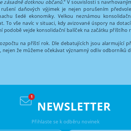
é se zásadně dotknou občanů.
” V souvislosti s navrhovaný
rušení daňových výjimek je nejen porušením předvolebn
achu šedé ekonomiky. Velkou neznámou konsolidačníh
at. To vše navíc v situaci, kdy avizované úspory na dotac
ní podobě vejde konsolidační balíček na začátku příštího r
zpočtu na příští rok. Dle debatujících jsou alarmující p
y, nejen že můžeme očekávat významný odliv odborníků do
NEWSLETTER
Přihlaste se k odběru novinek