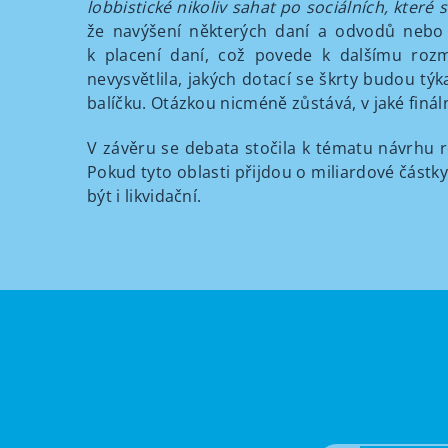
lobbistické nikoliv sahat po sociálních, kter
že navýšení některých daní a odvodů nebo 
k placení daní, což povede k dalšímu rozm
nevysvětlila, jakých dotací se škrty budou týk
balíčku. Otázkou nicméně zůstává, v jaké finál
V závěru se debata stočila k tématu návrhu ro
Pokud tyto oblasti přijdou o miliardové částk
být i likvidační.