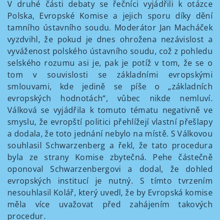
V druhé části debaty se řečníci vyjádřili k otázce
Polska, Evropské Komise a jejich sporu díky dění
tamního ústavního soudu. Moderátor Jan Macháček
vyzdvihl, že pokud je dnes ohrožena nezávislost a
vyváženost polského ústavního soudu, což z pohledu
selského rozumu asi je, pak je potíž v tom, že se o
tom v souvislosti se základními evropskými
smlouvami, kde jedině se píše o „základních
evropských hodnotách“, vůbec nikde nemluví.
Válková se vyjádřila k tomuto tématu negativně ve
smyslu, že evropští politici přehlížejí vlastní přešlapy
a dodala, že toto jednání nebylo na místě. S Válkovou
souhlasil Schwarzenberg a řekl, že tato procedura
byla ze strany Komise zbytečná. Pehe částečně
oponoval Schwarzenbergovi a dodal, že dohled
evropských institucí je nutný. S tímto tvrzením
nesouhlasil Kolář, který uvedl, že by Evropská komise
měla více uvažovat před zahájením takových
procedur.