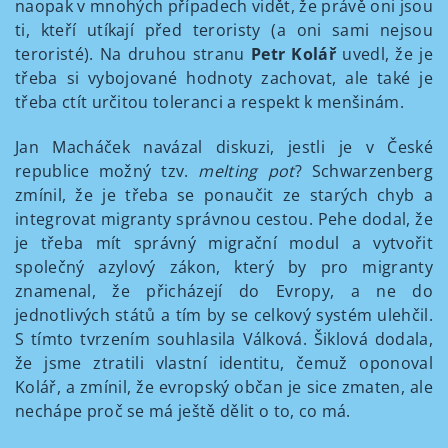
naopak v mnohých případech vidět, že právě oni jsou
ti, kteří utíkají před teroristy (a oni sami nejsou
teroristé). Na druhou stranu
Petr Kolář
uvedl, že je
třeba si vybojované hodnoty zachovat, ale také je
třeba ctít určitou toleranci a respekt k menšinám.
Jan Macháček navázal diskuzi, jestli je v České
republice možný tzv.
melting pot
? Schwarzenberg
zmínil, že je třeba se ponaučit ze starých chyb a
integrovat migranty správnou cestou. Pehe dodal, že
je třeba mít správný migrační modul a vytvořit
společný azylový zákon, který by pro migranty
znamenal, že přicházejí do Evropy, a ne do
jednotlivých států a tím by se celkový systém ulehčil.
S tímto tvrzením souhlasila Válková. Šiklová dodala,
že jsme ztratili vlastní identitu, čemuž oponoval
Kolář, a zmínil, že evropský občan je sice zmaten, ale
nechápe proč se má ještě dělit o to, co má.