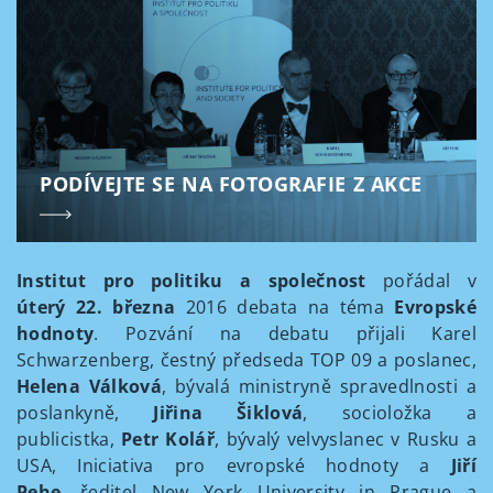
PODÍVEJTE SE NA FOTOGRAFIE Z AKCE
Institut pro politiku a společnost
pořádal v
úterý 22. března
2016 debata na téma
Evropské
hodnoty
. Pozvání na debatu přijali Karel
Schwarzenberg, čestný předseda TOP 09 a poslanec,
Helena Válková
, bývalá ministryně spravedlnosti a
poslankyně,
Jiřina Šiklová
, socioložka a
publicistka,
Petr Kolář
, bývalý velvyslanec v Rusku a
USA, Iniciativa pro evropské hodnoty a
Jiří
Pehe
, ředitel New York University in Prague a