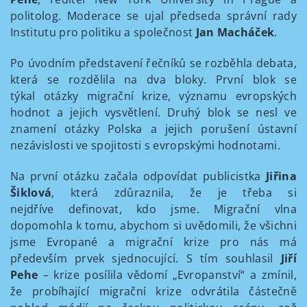
politolog. Moderace se ujal předseda správní rady
Institutu pro politiku a společnost
Jan Macháček
.
Po úvodním představení řečníků se rozběhla debata,
která se rozdělila na dva bloky. První blok se
týkal otázky migrační krize, významu evropských
hodnot a jejich vysvětlení. Druhý blok se nesl ve
znamení otázky Polska a jejich porušení ústavní
nezávislosti ve spojitosti s evropskými hodnotami.
Na první otázku začala odpovídat publicistka
Jiřina
Šiklová
, která zdůraznila, že je třeba si
nejdříve definovat, kdo jsme. Migrační vlna
dopomohla k tomu, abychom si uvědomili, že všichni
jsme Evropané a migrační krize pro nás má
především prvek sjednocující. S tím souhlasil
Jiří
Pehe
– krize posílila vědomí „Evropanství“ a zmínil,
že probíhající migrační krize odvrátila částečně