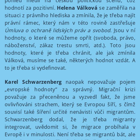
pohled médií na českou politickou scénu, což
hodnotí za pozitivní.
Helena Válková
se zaměřila na
situaci z právního hlediska a zmínila, že je třeba najít
právní rámec, který nám v této rovině zastřešuje
Úmluva o ochraně lidských práv a svobod
. Jsou v ní
hodnoty, o které se můžeme opřít (svoboda, právo,
náboženství, zákaz trestu smrti, atd.). Toto jsou
hodnoty, které je třeba chránit, ale jak zmínila
Válková, musíme se také, některých hodnot vzdát. A
to je třeba si vydefinovat.
Karel Schwarzenberg
naopak nepovažuje pojem
„evropské hodnoty“ za správný. Migrační krizi
považuje za přeceněnou a vyzvedl fakt, že jsme
ovlivňováni strachem, který se Evropou šíří, s čímž
souvisí také šíření určité nenávisti vůči migrantům.
Schwarzenberg dodal, že je třeba migranty
integrovat, uvědomit si, že migrace probíhala v
Evropě i v minulosti. Není třeba se migrantů bát, ale