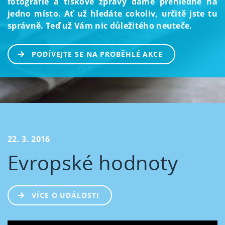
fotografie a tiskové zprávy dáme přehledně na
jedno místo. Ať už hledáte cokoliv, určitě jste tu
správně. Teď už Vám nic důležitého neuteče.
PODÍVEJTE SE NA PROBĚHLÉ AKCE
22. 3. 2016
Evropské hodnoty
VÍCE O UDÁLOSTI