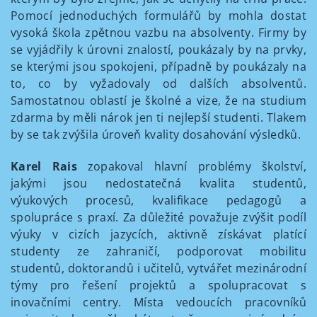
Pomocí jednoduchých formulářů by mohla dostat
vysoká škola zpětnou vazbu na absolventy. Firmy by
se vyjádřily k úrovni znalostí, poukázaly by na prvky,
se kterými jsou spokojeni, případně by poukázaly na
to, co by vyžadovaly od dalších absolventů.
Samostatnou oblastí je školné a vize, že na studium
zdarma by měli nárok jen ti nejlepší studenti. Tlakem
by se tak zvýšila úroveň kvality dosahování výsledků.
Karel Rais
zopakoval hlavní problémy školství,
jakými jsou nedostatečná kvalita studentů,
výukových procesů, kvalifikace pedagogů a
spolupráce s praxí. Za důležité považuje zvýšit podíl
výuky v cizích jazycích, aktivně získávat platící
studenty ze zahraničí, podporovat mobilitu
studentů, doktorandů i učitelů, vytvářet mezinárodní
týmy pro řešení projektů a spolupracovat s
inovačními centry. Místa vedoucích pracovníků