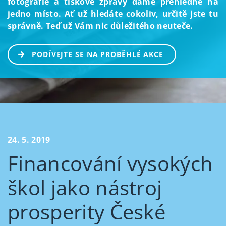
fotografie a tiskové zprávy dáme přehledně na
jedno místo. Ať už hledáte cokoliv, určitě jste tu
správně. Teď už Vám nic důležitého neuteče.
PODÍVEJTE SE NA PROBĚHLÉ AKCE
24. 5. 2019
Financování vysokých
škol jako nástroj
prosperity České