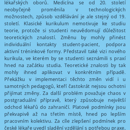
lékařských oborů. Medicína se od 20. století
neobyčejně proměnila v technologických
možnostech, způsob vzdělávání je ale stejný od 19.
století. Klasické kurikulum nemotivuje ke studiu
teorie, protože si studenti neuvědomují důležitost
teoretických znalostí. Změnu by mohly přinést
individuální kontakty student-pacient, podpora
aktivní tréninkové formy. Představil také vizi nového
kurikula, ve kterém by se studenti seznámili s praxí
hned na začátku studia. Teoretické znalosti by tak
mohly ihned aplikovat v konkrétním případě.
Překážku v implementaci těchto změn vidí i u
samotných pedagogů, kteří častokrát nejsou ochotni
přijímat změny. Za další problém považuje chaos v
postgraduální přípravě, který způsobuje největší
odchod lékařů do zahraničí. Platové podmínky jsou
překvapivě až na třetím místě, hned po lepším
pracovním kolektivu. Za cíle zlepšení podmínek pro
české lékaře uvedl sladění vzdělání s potřebou praxe,