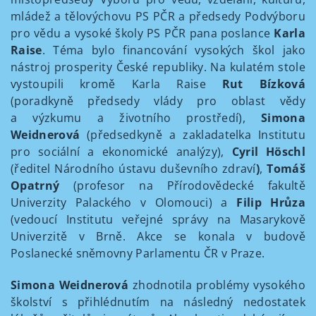
mládež a tělovýchovu PS PČR a předsedy Podvýboru
pro vědu a vysoké školy PS PČR pana poslance
Karla
Raise
. Téma bylo financování vysokých škol jako
nástroj prosperity České republiky. Na kulatém stole
vystoupili kromě Karla Raise
Rut Bízková
(poradkyně předsedy vlády pro oblast vědy
a výzkumu a životního prostředí),
Simona
Weidnerová
(předsedkyně a zakladatelka Institutu
pro sociální a ekonomické analýzy),
Cyril Höschl
(ředitel Národního ústavu duševního zdraví
)
,
Tomáš
Opatrný
(profesor na Přírodovědecké fakultě
Univerzity Palackého v Olomouci) a
Filip Hrůza
(vedoucí Institutu veřejné správy na Masarykově
Univerzitě v Brně. Akce se konala v budově
Poslanecké sněmovny Parlamentu ČR v Praze.
Simona Weidnerová
zhodnotila problémy vysokého
školství s přihlédnutím na následný nedostatek