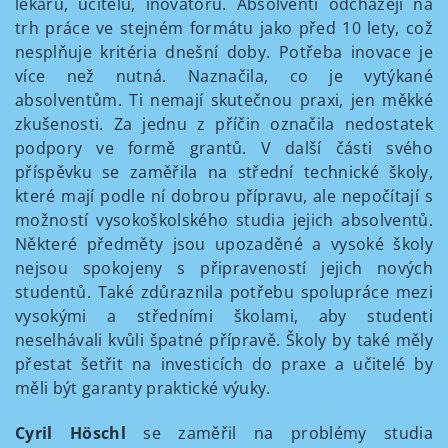
lékařů, učitelů, inovátorů. Absolventi odcházejí na
trh práce ve stejném formátu jako před 10 lety, což
nesplňuje kritéria dnešní doby. Potřeba inovace je
více než nutná. Naznačila, co je vytýkané
absolventům. Ti nemají skutečnou praxi, jen měkké
zkušenosti. Za jednu z příčin označila nedostatek
podpory ve formě grantů. V další části svého
příspěvku se zaměřila na střední technické školy,
které mají podle ní dobrou přípravu, ale nepočítají s
možností vysokoškolského studia jejich absolventů.
Některé předměty jsou upozaděné a vysoké školy
nejsou spokojeny s připraveností jejich nových
studentů. Také zdůraznila potřebu spolupráce mezi
vysokými a středními školami, aby studenti
neselhávali kvůli špatné přípravě. Školy by také měly
přestat šetřit na investicích do praxe a učitelé by
měli být garanty praktické výuky.
Cyril Höschl
se zaměřil na problémy studia