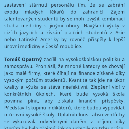
zastavení stárnutí personálu tím, že se zabrání
exodu mladých lékařů do zahraničí. Zájem
talentovaných studentů by se mohl zvýšit kombinací
studia medicíny s jinými obory. Navýšení výuky v
cizích jazycích a získání platících studentů z Asie
nebo Latinské Ameriky by rovněž přispěly k lepší
úrovni medicíny v České republice.
Tomáš Opatrný
zacílil na vysokoškolskou politiku a
samosprávu. Prohlásil, že mnohé katedry se chovají
jako malé firmy, které číhají na finance získané díky
vysokým počtům studentů. Kvantita tak jde na úkor
kvality a výuka se stává neefektivní. Zlepšení vidí v
konkrétních úkolech, které bude vysoká škola
povinna plnit, aby získala finanční příspěvky.
Představil skupinu indikátorů, které budou vypovídat
o úrovni vysoké školy. Uplatnitelnost absolventů by
se vykazovala odvedenými daněmi z příjmu, díky
kterým by bylo zřejmé, jak se uchytily na trhu práce.