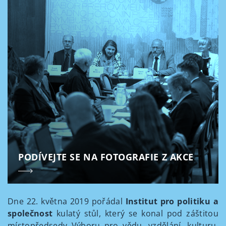
PODÍVEJTE SE NA FOTOGRAFIE Z AKCE
Dne 22. května 2019 pořádal
Institut pro politiku a
společnost
kulatý stůl, který se konal pod záštitou
místopředsedy Výboru pro vědu, vzdělání, kulturu,