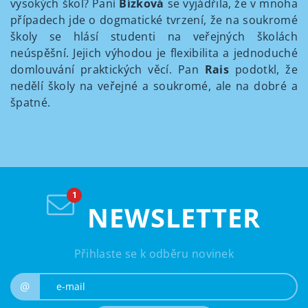
vysokých škol? Paní
Bízková
se vyjádřila, že v mnoha
případech jde o dogmatické tvrzení, že na soukromé
školy se hlásí studenti na veřejných školách
neúspěšní. Jejich výhodou je flexibilita a jednoduché
domlouvání praktických věcí. Pan
Rais
podotkl, že
nedělí školy na veřejné a soukromé, ale na dobré a
špatné.
NEWSLETTER
Přihlaste se k odběru novinek
e-mail
@