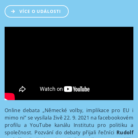
VÍCE O UDÁLOSTI
Online debata „Německé volby, implikace pro EU i
mimo ni” se vysílala živě 22. 9. 2021 na facebookovém
profilu a YouTube kanálu Institutu pro politiku a
společnost. Pozvání do debaty přijali řečníci
Rudolf