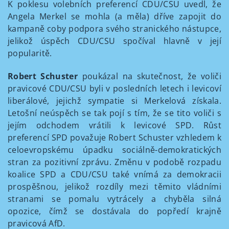
K poklesu volebních preferencí CDU/CSU uvedl, že
Angela Merkel se mohla (a měla) dříve zapojit do
kampaně coby podpora svého stranického nástupce,
jelikož úspěch CDU/CSU spočíval hlavně v její
popularitě.
Robert Schuster
poukázal na skutečnost, že voliči
pravicové CDU/CSU byli v posledních letech i levicoví
liberálové, jejichž sympatie si Merkelová získala.
Letošní neúspěch se tak pojí s tím, že se tito voliči s
jejím odchodem vrátili k levicové SPD. Růst
preferencí SPD považuje Robert Schuster vzhledem k
celoevropskému úpadku sociálně-demokratických
stran za pozitivní zprávu. Změnu v podobě rozpadu
koalice SPD a CDU/CSU také vnímá za demokracii
prospěšnou, jelikož rozdíly mezi těmito vládními
stranami se pomalu vytrácely a chyběla silná
opozice, čímž se dostávala do popředí krajně
pravicová AfD.