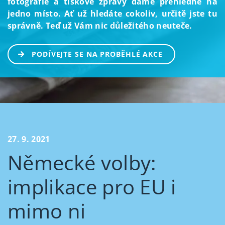
fotografie a tiskové zprávy dáme přehledně na
jedno místo. Ať už hledáte cokoliv, určitě jste tu
správně. Teď už Vám nic důležitého neuteče.
PODÍVEJTE SE NA PROBĚHLÉ AKCE
27. 9. 2021
Německé volby:
implikace pro EU i
mimo ni