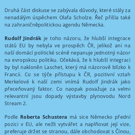
Druhá část diskuse se zabývala důvody, které stály za
nenadálým úspěchem Olafa Scholze. Řeč přišla také
na zahraničněpolitickou agendu Německa.
Rudolf Jindrák
je toho názoru, že hlubší integrace
států EU by nebyla ve prospěch ČR, jelikož ani na
naší domácí politické scéně nepanuje jednotný názor
na evropskou politiku. Očekává, že k hlubší integraci
by byl nakloněn Laschet, který má názorově blízko k
Francii. Co se týče přístupu k ČR, pozitivní vztah
Merkelové k naší zemi vnímá Rudolf Jindrák jako
přeceňovaný faktor. Co naopak považuje za velmi
relevantní jsou dopady výstavby plynovodu Nord
Stream 2.
Podle
Roberta Schustera
má sice Německo přední
pozici v EU, ale nežli vytvářet a naplňovat její vize,
preferuje držet se stranou, dále obchodovat s Čínou,