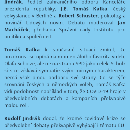
Jindrák
, ředitel zahraničního odboru Kanceláře
prezidenta republiky,
J.E. Tomáš Kafka
, český
velvyslanec v Berlíně a
Robert Schuster
, politolog a
novinář Lidových novin. Debatu moderoval
Jan
Macháček
, předseda Správní rady Institutu pro
politiku a společnost.
Tomáš Kafka
k současné situaci zmínil, že
pozornost se upíná na momentálního favorita voleb,
Olafa Scholze, ale ne na stranu SPD jako celek. Scholz
si sice získává sympatie svým mírným charakterem,
nemá však plnou podporu své strany. Co se týče
srovnání českých a německých voleb, Tomáš Kafka
vidí podobnost například v tom, že COVID-19 hraje v
předvolebních debatách a kampaních překvapivě
malou roli.
Rudolf Jindrák
dodal, že kromě covidové krize se
předvolební debaty překvapivě vyhýbají i tématu EU.