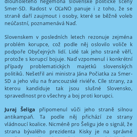
dlouholetého hegemona slovenské politické scény
Smer-SD. Radost v OĽaNO panuje i z toho, že se
straně daří zaujmout i osoby, které se běžně voleb
neúčastní, poznamenává Naď.
Slovenskem v posledních letech rezonuje zejména
problém korupce, což podle něj oslovilo voliče k
podpoře Obyčejných lidí. Lidé tak jeho straně věří,
protože s korupcí bojuje. Naď vzpomenul i konkrétní
případy problematických majetků slovenských
politiků. Nešetřil ani ministra Jána Počiatka za Smer-
SD a jeho vilu na francouzské riviéře. Cíle strany, za
kterou kandiduje tak jsou slušné Slovensko,
spravedlnost pro všechny a boj proti korupci.
Juraj Šeliga
připomenul vůči jeho straně silnou
antikampaň. Ta podle něj přichází ze strany
vládnoucí koalice. Nicméně pro Šeligu jde o signál, že
strana bývalého prezidenta Kisky je na správné