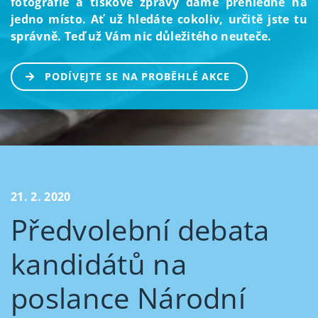
fotografie a tiskové zprávy dáme přehledně na
jedno místo. Ať už hledáte cokoliv, určitě jste tu
správně. Teď už Vám nic důležitého neuteče.
PODÍVEJTE SE NA PROBĚHLÉ AKCE
21. 2. 2020
Předvolební debata
kandidátů na
poslance Národní