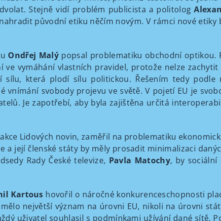
volat. Stejně vidí problém publicista a politolog
Alexa
ahradit původní etiku něčím novým. V rámci nové etiky 
du
Ondřej Malý
popsal problematiku obchodní optikou. 
í ve vymáhání vlastních pravidel, protože nelze zachytit
sílu, která plodí sílu politickou. Řešením tedy podle n
é vnímání svobody projevu ve světě. V pojetí EU je svob
lů. Je zapotřebí, aby byla zajištěna určitá interoperabil
edakce Lidových novin, zaměřil na problematiku ekonomick
e a její členské státy by měly prosadit minimalizaci dan
edsedy Rady České televize,
Pavla Matochy
, by sociální
il Kartous
hovořil o náročné konkurenceschopnosti plac
 mělo největší význam na úrovni EU, nikoli na úrovni stát
aždý uživatel souhlasil s podmínkami užívání dané sítě. 