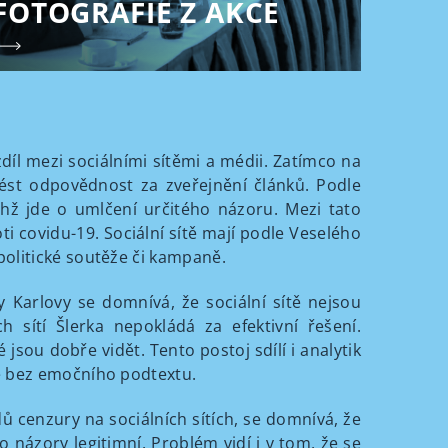
FOTOGRAFIE Z AKCE
íl mezi sociálními sítěmi a médii. Zatímco na
ést odpovědnost za zveřejnění článků. Podle
chž jde o umlčení určitého názoru. Mezi tato
ti covidu-19. Sociální sítě mají podle Veselého
olitické soutěže či kampaně.
y Karlovy se domnívá, že sociální sítě nejsou
ch sítí Šlerka nepokládá za efektivní řešení.
jsou dobře vidět. Tento postoj sdílí i analytik
ce bez emočního podtextu.
ů cenzury na sociálních sítích, se domnívá, že
 názory legitimní. Problém vidí i v tom, že se