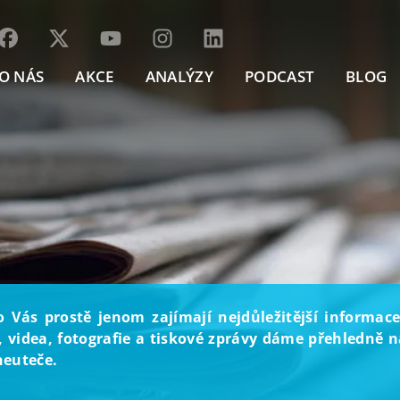
O NÁS
AKCE
ANALÝZY
PODCAST
BLOG
o Vás prostě jenom zajímají nejdůležitější informace
, videa, fotografie a tiskové zprávy dáme přehledně na
neuteče.