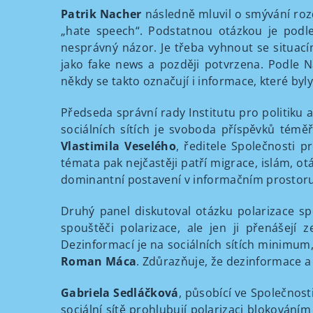
Patrik Nacher
následně mluvil o smývání rozdí
„hate speech“. Podstatnou otázkou je podl
nesprávný názor. Je třeba vyhnout se situac
jako fake news a později potvrzena. Podle N
někdy se takto označují i ​​informace, které 
Předseda správní rady Institutu pro politiku
sociálních sítích je svoboda příspěvků tém
Vlastimila Veselého
, ředitele Společnosti 
témata pak nejčastěji patří migrace, islám, ot
dominantní postavení v informačním prostoru 
Druhý panel diskutoval otázku polarizace spo
spouštěči polarizace, ale jen ji přenášejí z
Dezinformací je na sociálních sítích minimum, 
Roman Máca
. Zdůrazňuje, že dezinformace a
Gabriela Sedláčková
, působící ve Společnost
sociální sítě prohlubují polarizaci blokování