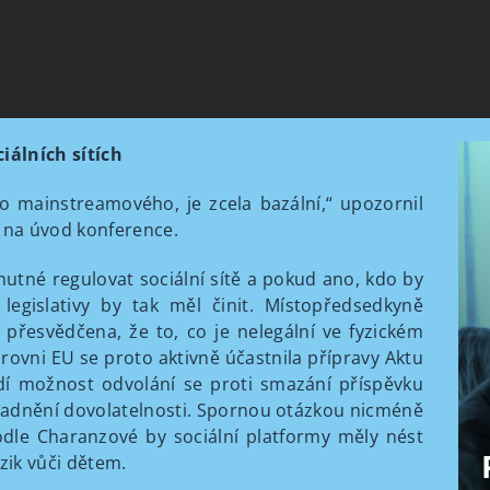
iálních sítích
oho mainstreamového, je zcela bazální,“ upozornil
 na úvod konference.
nutné regulovat sociální sítě a pokud ano, kdo by
legislativy by tak měl činit. Místopředsedkyně
 přesvědčena, že to, co je nelegální ve fyzickém
 úrovni EU se proto aktivně účastnila přípravy Aktu
ádí možnost odvolání se proti smazání příspěvku
 usnadnění dovolatelnosti. Spornou otázkou nicméně
odle Charanzové by sociální platformy měly nést
izik vůči dětem.