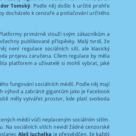
nder Tomský
. Podle něj došlo k určité prohře
by docházelo k cenzuře a potlačování určitého
Platformy primárně slouží svým zákazníkům a
 všechny publikované příspěvky. Malý tvrdí, že
ěj není regulace sociálních sítí, ale klasický
oda projevu zaručena. Cílem regulace by měla
ita platforem a uživatelé si mohli vybrat, jaké
ého fungování sociálních médií. Podle něj mají
ých výhod a zabránit gigantům jako je Facebook
 sítě měly vytvářet prostor, kde platí svoboda
ených médií vůči neplaceným sociálním sítím.
u. Na sociálních sítích nevidí žádné cenzorské
Poslanec
Aleš Juchelka
je přesvědčen, že každý