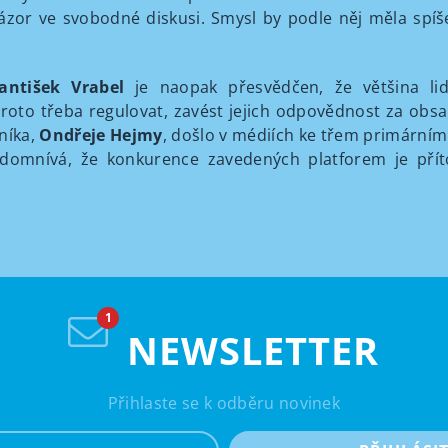
názor ve svobodné diskusi. Smysl by podle něj měla spíš
rantišek Vrabel
je naopak přesvědčen, že většina li
proto třeba regulovat, zavést jejich odpovědnost za obsa
níka,
Ondřeje Hejmy
, došlo v médiích ke třem primárním 
 domnívá, že konkurence zavedených platforem je pří
NEWSLETTER
Přihlaste se k odběru novinek
e-mail