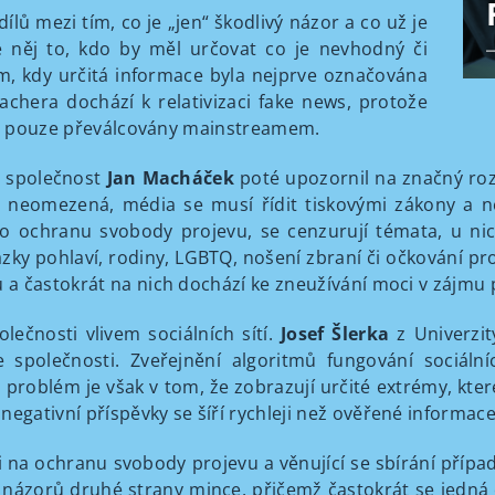
lů mezi tím, co je „jen“ škodlivý názor a co už je
e něj to, kdo by měl určovat co je nevhodný či
ím, kdy určitá informace byla nejprve označována
achera dochází k relativizaci fake news, protože
byly pouze převálcovány mainstreamem.
 a společnost
Jan Macháček
poté upozornil na značný rozd
ěř neomezená, média se musí řídit tiskovými zákony a n
pro ochranu svobody projevu, se cenzurují témata, u ni
ázky pohlaví, rodiny, LGBTQ, nošení zbraní či očkování pro
a častokrát na nich dochází ke zneužívání moci v zájmu p
lečnosti vlivem sociálních sítí.
Josef Šlerka
z Univerzit
e společnosti. Zveřejnění algoritmů fungování sociální
problém je však v tom, že zobrazují určité extrémy, které 
 negativní příspěvky se šíří rychleji než ověřené informa
i na ochranu svobody projevu a věnující se sbírání případ
m názorů druhé strany mince, přičemž častokrát se jedná o