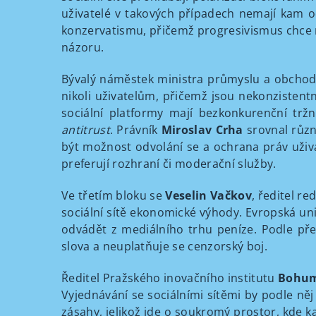
uživatelé v takových případech nemají kam od
konzervatismu, přičemž progresivismus chce n
názoru.
Bývalý náměstek ministra průmyslu a obcho
nikoli uživatelům, přičemž jsou nekonzistentn
sociální platformy mají bezkonkurenční tržní 
antitrust
. Právník
Miroslav Crha
srovnal různ
být možnost odvolání se a ochrana práv uživate
preferují rozhraní či moderační služby.
Ve třetím bloku se
Veselin Vačkov
, ředitel r
sociální sítě ekonomické výhody. Evropská uni
odvádět z mediálního trhu peníze. Podle př
slova a neuplatňuje se cenzorský boj.
Ředitel Pražského inovačního institutu
Bohum
Vyjednávání se sociálními sítěmi by podle něj
zásahy, jelikož jde o soukromý prostor, kde k