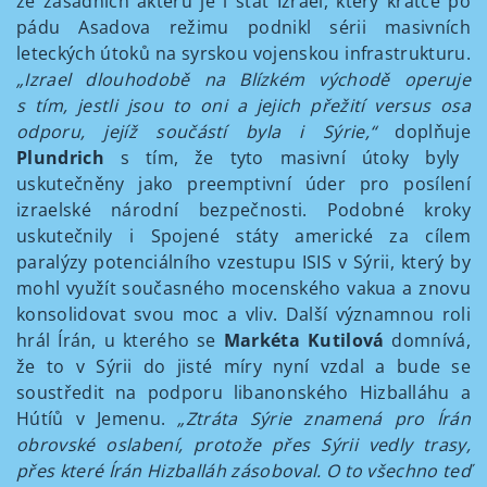
ze zásadních aktérů je i stát Izrael, který krátce po
pádu Asadova režimu podnikl sérii masivních
leteckých útoků na syrskou vojenskou infrastrukturu.
„Izrael dlouhodobě na Blízkém východě operuje
s tím, jestli jsou to oni a jejich přežití versus osa
odporu, jejíž součástí byla i Sýrie,“
doplňuje
Plundrich
s tím, že tyto masivní útoky byly
uskutečněny jako preemptivní úder pro posílení
izraelské národní bezpečnosti. Podobné kroky
uskutečnily i Spojené státy americké za cílem
paralýzy potenciálního vzestupu ISIS v Sýrii, který by
mohl využít současného mocenského vakua a znovu
konsolidovat svou moc a vliv. Další významnou roli
hrál Írán, u kterého se
Markéta Kutilová
domnívá,
že to v Sýrii do jisté míry nyní vzdal a bude se
soustředit na podporu libanonského Hizballáhu a
Hútíů v Jemenu.
„Ztráta Sýrie znamená pro Írán
obrovské oslabení, protože přes Sýrii vedly trasy,
přes které Írán Hizballáh zásoboval. O to všechno teď