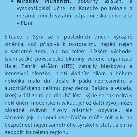
Miroslav Plundrich,
odborný asistent a
vysokoškolský učitel na Katedře politologie a
mezinárodních vztahů, Západočeská univerzita
v Plzni
Situace v Sýrii se v posledních dnech výrazně
změnila, což přispívá k rostoucímu napětí nejen
v samotné zemi, ale na celém Blízkém východě.
Islamistické povstalecké skupiny vedené organizací
Haját Tahrír aš-Šám (HTS) zahájily bleskovou a
intenzivní ofenzivu proti vládním silám a během
několika málo dní došlo k pádu represivního a
autoritářského režimu prezidenta Bašára al-Asada,
který vládl zemi po dlouhá léta. Sýrie se tak ocitá v
neklidném mocenském vakuu, jehož další vývoj může
zásadně ovlivnit životy místních obyvatel, ale
zároveň její budoucí uspořádání může mít vliv na
bezpečnost nejen samotného syrského státu, ale i na
geopolitiku celého regionu.