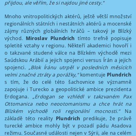
přijdou, ale věřím, že si najdou jiné cesty.“
Mnoho vnitropolitických aktérů, ještě větší množství
regionálních státních i nestátních aktérů a mocenské
zájmy různých globálních hráčů – takový je Blízký
východ.
Miroslav Plundrich
tímto trefně popisuje
spletité vztahy v regionu. Někteří akademici hovoří i
o takzvané studené válce na Blízkém východě mezi
Saúdskou Arábií a jejich spojenci versus Írán a jejich
spojenci.
„Blok Íránu utrpěl v posledních měsících
velmi značné ztráty a porážky,“
komentuje
Plundrich
s tím, že do celé této šachovnice se významně
zapojuje i Turecko a geopolitické ambice prezidenta
Erdogana.
„Erdogan se vzhlédl v takzvaném Pax
Ottomanica nebo neootomanismu a chce hrát na
Blízkém východě roli regionální mocnosti.“
Na
základě této reality
Plundrich
predikuje, že právě
turecké ambice mohly být v pozadí pádu Asadova
režimu. Současné události nejen v Sýrii, ale na celém