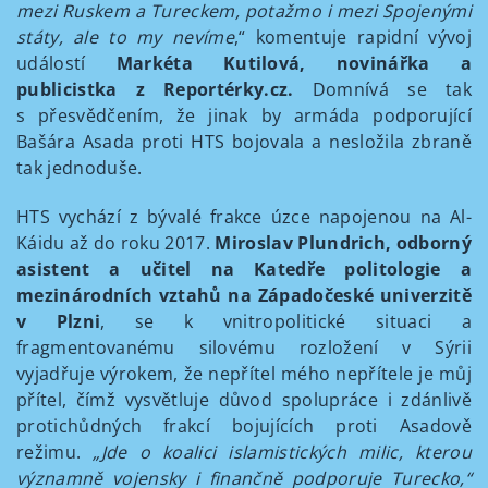
mezi Ruskem a Tureckem, potažmo i mezi Spojenými
státy, ale to my nevíme
,“ komentuje rapidní vývoj
událostí
Markéta Kutilová, novinářka a
publicistka z Reportérky.cz.
Domnívá se tak
s přesvědčením, že jinak by armáda podporující
Bašára Asada proti HTS bojovala a nesložila zbraně
tak jednoduše.
HTS vychází z bývalé frakce úzce napojenou na Al-
Káidu až do roku 2017.
Miroslav Plundrich, odborný
asistent a učitel na Katedře politologie a
mezinárodních vztahů na Západočeské univerzitě
v Plzni
, se k vnitropolitické situaci a
fragmentovanému silovému rozložení v Sýrii
vyjadřuje výrokem, že nepřítel mého nepřítele je můj
přítel, čímž vysvětluje důvod spolupráce i zdánlivě
protichůdných frakcí bojujících proti Asadově
režimu.
„Jde o koalici islamistických milic, kterou
významně vojensky i finančně podporuje Turecko,“