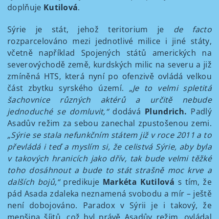
doplňuje
Kutilová
.
Sýrie je stát, jehož teritorium je
de facto
rozparcelováno mezi jednotlivé milice i jiné státy,
včetně například Spojených států amerických na
severovýchodě země, kurdských milic na severu a již
zmíněná HTS, která nyní po ofenzivě ovládá velkou
část zbytku syrského území.
„Je to velmi spletitá
šachovnice různých aktérů a určitě nebude
jednoduché se domluvit,“
dodává
Plundrich.
Padlý
Asadův režim za sebou zanechal zpustošenou zemi.
„Sýrie se stala nefunkčním státem již v roce 2011 a to
převládá i teď a myslím si, že celistvá Sýrie, aby byla
v takových hranicích jako dřív, tak bude velmi těžké
toho dosáhnout a bude to stát strašně moc krve a
dalších bojů,“
predikuje
Markéta Kutilová
s tím, že
pád Asada zdaleka neznamená svobodu a mír – ještě
není dobojováno. Paradox v Sýrii je i takový, že
menšina šíitů, což byl právě Asadův režim, ovládal