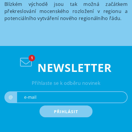
Blízkém východě jsou tak možná začátkem
překreslování mocenského rozložení v regionu a
potenciálního vytváření nového regionálního řádu.
NEWSLETTER
Přihlaste se k odběru novinek
e-mail
@
PŘIHLÁSIT