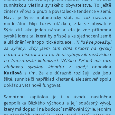
sunnitskou většinu syrského obyvatelstva. To ještě
zintenzivňovalo pnutí a povstalecké tendence v zemi.
Navíc je Sýrie multietnický stát, na což navazuje
moderátor Filip Lukeš otázkou, zda se obyvatelé
Sýrie cítí jako jeden národ a zda je zde přítomná
syrská identita, která by přispěla ke sjednocení země
a uklidnění vnitropolitické situace.
„Ti lidé se považují
za Syřany, vždy jsem tam cítila hrdost na syrský
národ a historii a na to, že si vybojovali nezávislost
na francouzské kolonizaci. Většina Syřanů má tuto
hlubokou syrskou identitu v sobě,“
odpovídá
Kutilová
s tím, že ale důrazně rozlišují, zda jsou
šíité, sunnité či například křesťané, ale zároveň spolu
dokážou většinově fungovat.
Samotnou kapitolou je i v úvodu nastíněná
geopolitika Blízkého východu a její současný vývoj,
který má dopad i na budoucí směřování Sýrie. Jedním