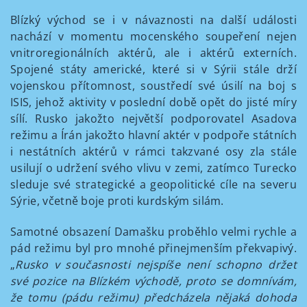
Blízký východ se i v návaznosti na další události
nachází v momentu mocenského soupeření nejen
vnitroregionálních aktérů, ale i aktérů externích.
Spojené státy americké, které si v Sýrii stále drží
vojenskou přítomnost, soustředí své úsilí na boj s
ISIS, jehož aktivity v poslední době opět do jisté míry
sílí. Rusko jakožto největší podporovatel Asadova
režimu a Írán jakožto hlavní aktér v podpoře státních
i nestátních aktérů v rámci takzvané osy zla stále
usilují o udržení svého vlivu v zemi, zatímco Turecko
sleduje své strategické a geopolitické cíle na severu
Sýrie, včetně boje proti kurdským silám.
Samotné obsazení Damašku proběhlo velmi rychle a
pád režimu byl pro mnohé přinejmenším překvapivý.
„
Rusko v současnosti nejspíše není schopno držet
své pozice na Blízkém východě, proto se domnívám,
že tomu (pádu režimu) předcházela nějaká dohoda