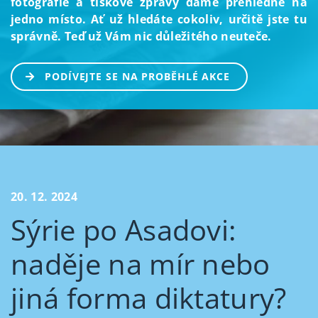
fotografie a tiskové zprávy dáme přehledně na
jedno místo. Ať už hledáte cokoliv, určitě jste tu
správně. Teď už Vám nic důležitého neuteče.
PODÍVEJTE SE NA PROBĚHLÉ AKCE
20. 12. 2024
Sýrie po Asadovi:
naděje na mír nebo
jiná forma diktatury?