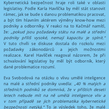
Kybernetická bezpečnost hraje roli také v oblasti
legislativy. Podle Karla Havlíčka by měl stát stanovit
rámec, jak se bude s danou problematikou pracovat,
a být tím hlavním aktérem výměny know-how mezi
podniky a odborníky. V reakci na to Kačmář namítl,
že:
„
pokud jsou požadavky státu na malé a střední
podniky příliš vysoké, nemají kapacitu je splnit.
“
V tuto chvíli se diskuse dostala do rozkolu mezi
požadavky zákonodárců a jejich možnostmi
realizace. Karel Havlíček reagoval názorem, že při
schvalování legislativy by měl být odborník, který
dané problematice rozumí.
Eva Svobodová na otázku o vlivu umělé inteligence
na malé a střední podniky uvedla:
„40 % malých a
středních podniků se domnívá, že v příštích deseti
letech nebude mít na ně umělá inteligence vliv a
v tom případě se jich problematika kybernetické
bezpečnosti netýká
.
“
To je výsledek toho, že malé