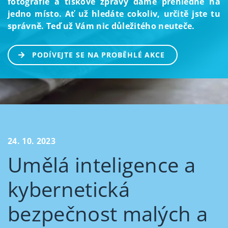
fotografie a tiskové zprávy dáme přehledně na
jedno místo. Ať už hledáte cokoliv, určitě jste tu
správně. Teď už Vám nic důležitého neuteče.
PODÍVEJTE SE NA PROBĚHLÉ AKCE
24. 10. 2023
Umělá inteligence a
kybernetická
bezpečnost malých a