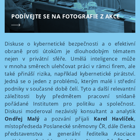
PODÍVEJTE SE NA FOTOGRAFIE Z AKCE
Diskuse o kybernetické bezpečnosti a o efektivní
obraně proti útokům je dlouhodobým tématem
nejen v privátní sféře. Umělá inteligence může
v mnoha směrech ulehčovat práci v rámci firem, ale
také přináší rizika, například kybernetické pirátství.
Jedná se o jeden z problémů, kterým malé i střední
podniky v současné době čelí. Tyto a další relevantní
záležitosti byly předmětem pracovní snídaně
pořádané Institutem pro politiku a společnost.
Diskusi moderoval nezávislý konsultant a analytik
Ondřej Malý
a pozvání přijali
Karel Havlíček
,
místopředseda Poslanecké sněmovny ČR, dále členka
představenstva a generální ředitelka Asociace