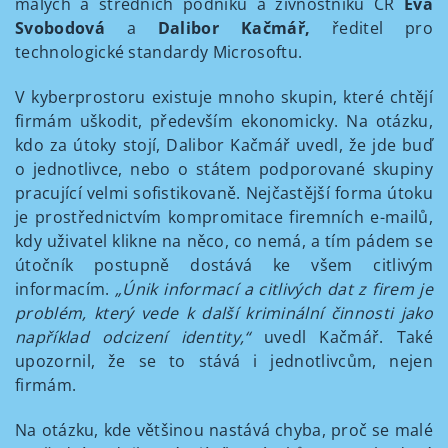
malých a středních podniků a živnostníků ČR
Eva
Svobodová
a
Dalibor Kačmář,
ředitel pro
technologické standardy Microsoftu.
V kyberprostoru existuje mnoho skupin, které chtějí
firmám uškodit, především ekonomicky. Na otázku,
kdo za útoky stojí, Dalibor Kačmář uvedl, že jde buď
o jednotlivce, nebo o státem podporované skupiny
pracující velmi sofistikovaně. Nejčastější forma útoku
je prostřednictvím kompromitace firemních e-mailů,
kdy uživatel klikne na něco, co nemá, a tím pádem se
útočník postupně dostává ke všem citlivým
informacím.
„Únik informací a citlivých dat z firem je
problém, který vede k další kriminální činnosti jako
například odcizení identity,“
uvedl Kačmář. Také
upozornil, že se to stává i jednotlivcům, nejen
firmám.
Na otázku, kde většinou nastává chyba, proč se malé