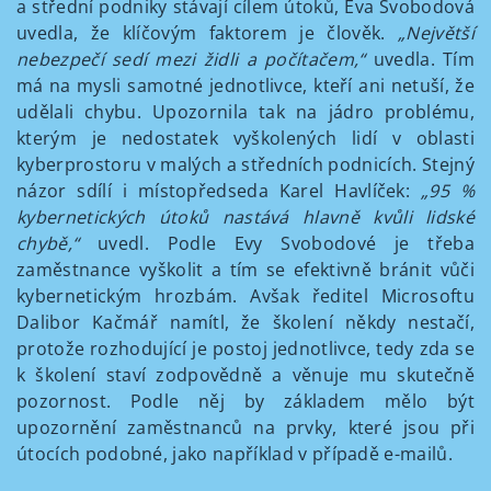
a střední podniky stávají cílem útoků, Eva Svobodová
uvedla, že klíčovým faktorem je člověk.
„Největší
nebezpečí sedí mezi židli a počítačem,“
uvedla. Tím
má na mysli samotné jednotlivce, kteří ani netuší, že
udělali chybu. Upozornila tak na jádro problému,
kterým je nedostatek vyškolených lidí v oblasti
kyberprostoru v malých a středních podnicích. Stejný
názor sdílí i místopředseda Karel Havlíček:
„95 %
kybernetických útoků nastává hlavně kvůli lidské
chybě,“
uvedl. Podle Evy Svobodové je třeba
zaměstnance vyškolit a tím se efektivně bránit vůči
kybernetickým hrozbám. Avšak ředitel Microsoftu
Dalibor Kačmář namítl, že školení někdy nestačí,
protože rozhodující je postoj jednotlivce, tedy zda se
k školení staví zodpovědně a věnuje mu skutečně
pozornost. Podle něj by základem mělo být
upozornění zaměstnanců na prvky, které jsou při
útocích podobné, jako například v případě e-mailů.