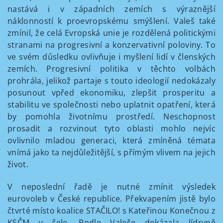
nastává i v západních zemích s výraznější
náklonností k proevropskému smýšlení. Valeš také
zmínil, že celá Evropská unie je rozdělená politickými
stranami na progresivní a konzervativní poloviny. To
ve svém důsledku ovlivňuje i myšlení lidí v členských
zemích. Progresivní politika v těchto volbách
prohrála, jelikož partaje s touto ideologií nedokázaly
posunout vpřed ekonomiku, zlepšit prosperitu a
stabilitu ve společnosti nebo uplatnit opatření, která
by pomohla životnímu prostředí. Neschopnost
prosadit a rozvinout tyto oblasti mohlo nejvíc
ovlivnilo mladou generaci, která zmíněná témata
vnímá jako ta nejdůležitější, s přímým vlivem na jejich
život.
V neposlední řadě je nutné zmínit výsledek
eurovoleb v České republice. Překvapením jistě bylo
čtvrté místo koalice STAČILO! s Kateřinou Konečnou z
KSČM v čele. Podle Valeše dokázala lídryně