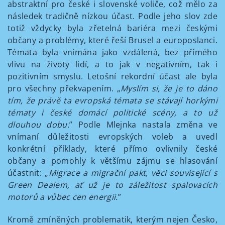
abstraktní pro české i slovenské voliče, což mělo za
následek tradičně nízkou účast. Podle jeho slov zde
totiž vždycky byla zřetelná bariéra mezi českými
občany a problémy, které řeší Brusel a europoslanci.
Témata byla vnímána jako vzdálená, bez přímého
vlivu na životy lidí, a to jak v negativním, tak i
pozitivním smyslu. Letošní rekordní účast ale byla
pro všechny překvapením. „
Myslím si, že je to dáno
tím, že právě ta evropská témata se stávají horkými
tématy i české domácí politické scény, a to už
dlouhou dobu.
” Podle Mlejnka nastala změna ve
vnímaní důležitosti evropských voleb a uvedl
konkrétní příklady, které přímo ovlivnily české
občany a pomohly k většímu zájmu se hlasování
účastnit: „
Migrace a migrační pakt, věci související s
Green Dealem, ať už je to záležitost spalovacích
motorů a vůbec cen energii.
”
Kromě zmíněných problematik, kterým nejen Česko,