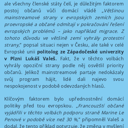
ale všechny členské státy čelí, je důležitým faktorem
postoj občanů vůči domácí vládě „
Většinou
mainstreamové strany v evropských zemích jsou
proevropské a občané odmítají v pokračování řešení
evropských problémů – jako například migrace. Z
tohoto důvodu ve většině zemí vyhrály protestní
strany
,” popsal situaci nejen v Česku, ale také v celé
Evropské unii
politolog ze Západočeské univerzity
v Plzni Lukáš Valeš.
Fakt, že v těchto volbách
vyhrály opoziční strany podle něj osvětlil priority
občanů. Jelikož mainstreamové partaje nedokázaly
svůj program hájit, lidé dali najevo svou
nespokojenost v podobě odevzdaných hlasů.
Klíčovým faktorem bylo upřednostnění domácí
politiky před tou evropskou.
„Francouzští občané
vyjádřili v těchto volbách podporu straně Marine Le
Penové v podobě více než 30 %,
” připomněl Valeš a
dodal, že tento příklad potvrzuje, že změna v myšlení