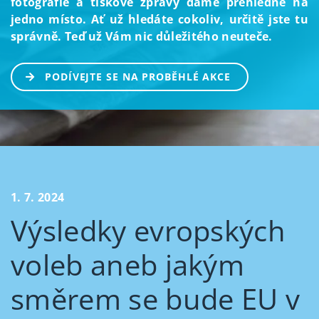
fotografie a tiskové zprávy dáme přehledně na
jedno místo. Ať už hledáte cokoliv, určitě jste tu
správně. Teď už Vám nic důležitého neuteče.
PODÍVEJTE SE NA PROBĚHLÉ AKCE
1. 7. 2024
Výsledky evropských
voleb aneb jakým
směrem se bude EU v