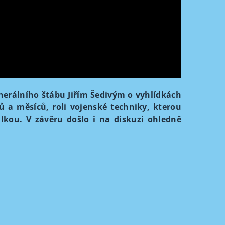
erálního štábu Jiřím Šedivým o vyhlídkách
ů a měsíců, roli vojenské techniky, kterou
álkou. V závěru došlo i na diskuzi ohledně