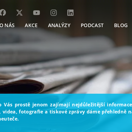
O NÁS
AKCE
ANALÝZY
PODCAST
BLOG
o Vás prostě jenom zajímají nejdůležitější informace
, videa, fotografie a tiskové zprávy dáme přehledně na
neuteče.