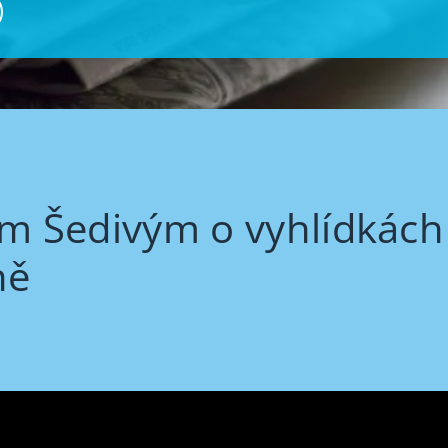
ím Šedivým o vyhlídkác
ně