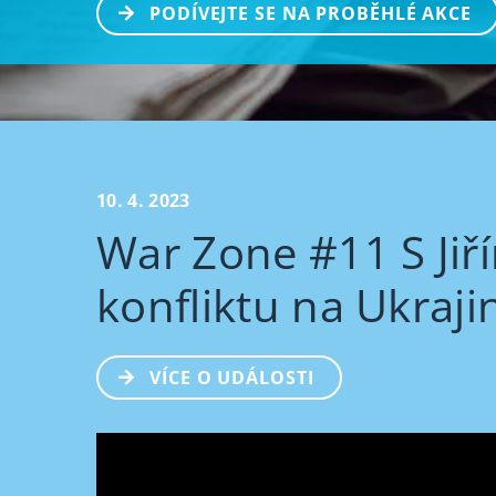
PODÍVEJTE SE NA PROBĚHLÉ AKCE
10. 4. 2023
War Zone #11 S Jiř
konfliktu na Ukraji
VÍCE O UDÁLOSTI