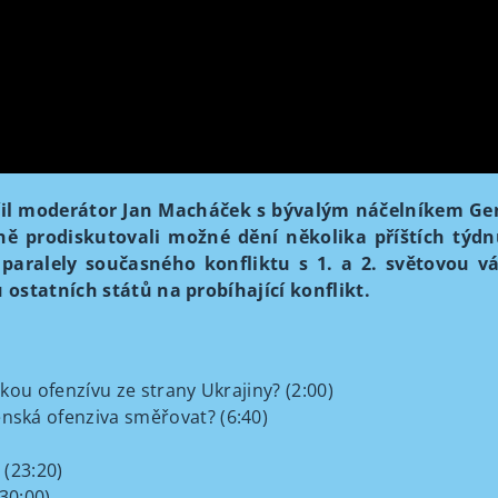
il moderátor Jan Macháček s bývalým náčelníkem Gen
ě prodiskutovali možné dění několika příštích týdn
paralely současného konfliktu s 1. a 2. světovou v
 ostatních států na probíhající konflikt.
ou ofenzívu ze strany Ukrajiny? (2:00)
ská ofenziva směřovat? (6:40)
(23:20)
30:00)