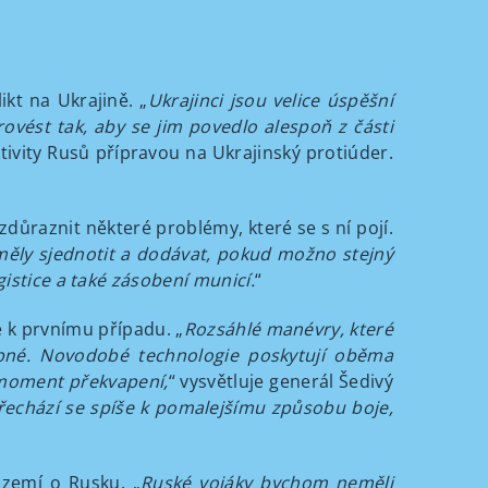
ikt na Ukrajině. „
Ukrajinci jsou velice úspěšní
rovést tak, aby se jim povedlo alespoň z části
tivity Rusů přípravou na Ukrajinský protiúder.
důraznit některé problémy, které se s ní pojí.
měly sjednotit a dodávat, pokud možno stejný
gistice a také zásobení municí.
“
še k prvnímu případu. „
Rozsáhlé manévry, které
obné. Novodobé technologie poskytují oběma
 moment překvapení,
“ vysvětluje generál Šedivý
 Přechází se spíše k pomalejšímu způsobu boje,
 zemí o Rusku. „
Ruské vojáky bychom neměli