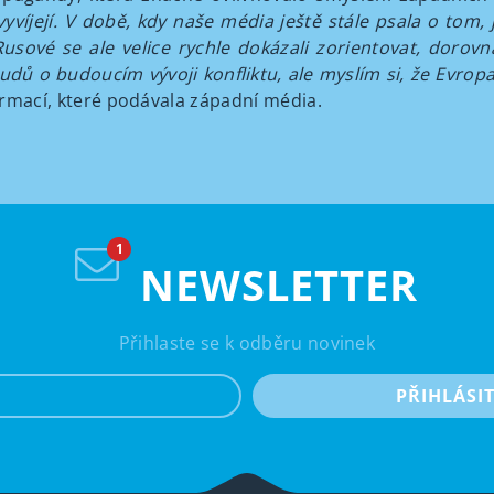
yvíjejí. V době, kdy naše média ještě stále psala o tom, j
usové se ale velice rychle dokázali zorientovat, dorovn
udů o budoucím vývoji konfliktu, ale myslím si, že Evropa
formací, které podávala západní média.
NEWSLETTER
Přihlaste se k odběru novinek
e-mail
PŘIHLÁSI