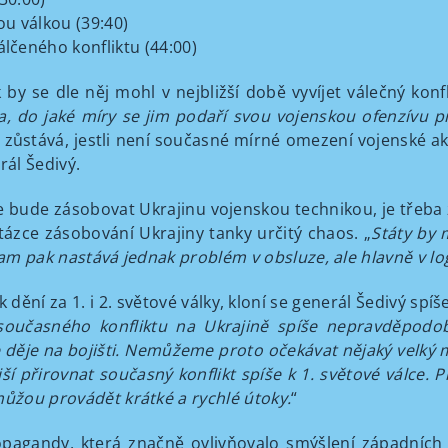
vou válkou (39:40)
čeného konfliktu (44:00)
by se dle něj mohl v nejbližší době vyvíjet válečný konfl
a, do jaké míry se jim podaří svou vojenskou ofenzívu p
 zůstává, jestli není současné mírné omezení vojenské ak
rál Šedivý.
e bude zásobovat Ukrajinu vojenskou technikou, je třeba z
tázce zásobování Ukrajiny tanky určitý chaos. „
Státy by 
tam pak nastává jednak problém v obsluze, ale hlavně v lo
 dění za 1. i 2. světové války, kloní se generál Šedivý spí
 současného konfliktu na Ukrajině spíše nepravděpod
děje na bojišti. Nemůžeme proto očekávat nějaký velký
ší přirovnat současný konflikt spíše k 1. světové válce.
můžou provádět krátké a rychlé útoky.
“
propagandy, která značně ovlivňovalo smýšlení západních