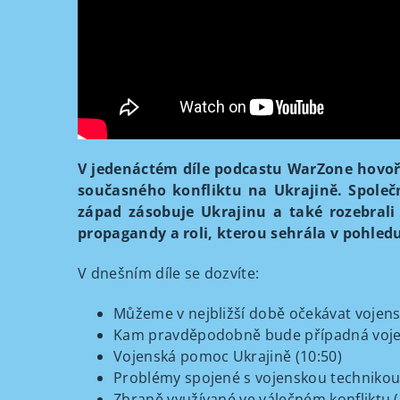
V jedenáctém díle podcastu WarZone hovoř
současného konfliktu na Ukrajině. Společn
západ zásobuje Ukrajinu a také rozebrali 
propagandy a roli, kterou sehrála v pohledu
V dnešním díle se dozvíte:
Můžeme v nejbližší době očekávat vojensk
Kam pravděpodobně bude případná vojen
Vojenská pomoc Ukrajině (10:50)
Problémy spojené s vojenskou technikou 
Zbraně využívané ve válečném konfliktu (