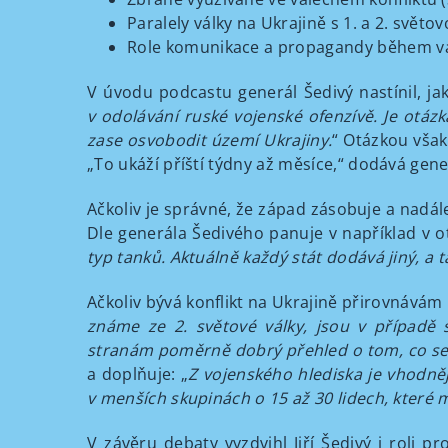
Paralely války na Ukrajině s 1. a 2. světo
Role komunikace a propagandy během vál
V úvodu podcastu generál Šedivý nastínil, jak 
v odolávání ruské vojenské ofenzívě. Je otázk
zase osvobodit území Ukrajiny.
“ Otázkou však
„To ukáží příští týdny až měsíce,“ dodává gene
Ačkoliv je správné, že západ zásobuje a nadál
Dle generála Šedivého panuje v například v o
typ tanků. Aktuálně každý stát dodává jiný, a 
Ačkoliv bývá konflikt na Ukrajině přirovnávám k
známe ze 2. světové války, jsou v případě
stranám poměrně dobrý přehled o tom, co se 
a doplňuje: „
Z vojenského hlediska je vhodněj
v menších skupinách o 15 až 30 lidech, které 
V závěru debaty vyzdvihl Jiří Šedivý i roli 