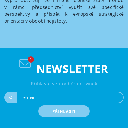
Kypru potvrzují, že i menší členské státy mohou
v rámci předsednictví využít své specifické
perspektivy a přispět k evropské strategické
orientaci v období nejistoty.
NEWSLETTER
Přihlaste se k odběru novinek
e-mail
@
PŘIHLÁSIT