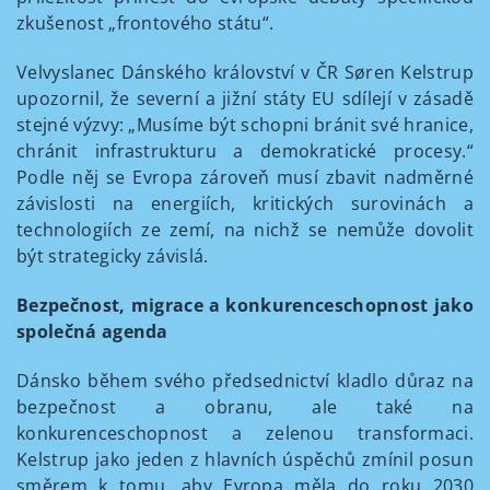
zkušenost „frontového státu“.
Velvyslanec Dánského království v ČR Søren Kelstrup
upozornil, že severní a jižní státy EU sdílejí v zásadě
stejné výzvy: „Musíme být schopni bránit své hranice,
chránit infrastrukturu a demokratické procesy.“
Podle něj se Evropa zároveň musí zbavit nadměrné
závislosti na energiích, kritických surovinách a
technologiích ze zemí, na nichž se nemůže dovolit
být strategicky závislá.
Bezpečnost, migrace a konkurenceschopnost jako
společná agenda
Dánsko během svého předsednictví kladlo důraz na
bezpečnost a obranu, ale také na
konkurenceschopnost a zelenou transformaci.
Kelstrup jako jeden z hlavních úspěchů zmínil posun
směrem k tomu, aby Evropa měla do roku 2030