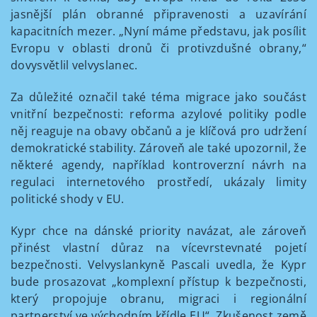
jasnější plán obranné připravenosti a uzavírání
kapacitních mezer. „Nyní máme představu, jak posílit
Evropu v oblasti dronů či protivzdušné obrany,“
dovysvětlil velvyslanec.
Za důležité označil také téma migrace jako součást
vnitřní bezpečnosti: reforma azylové politiky podle
něj reaguje na obavy občanů a je klíčová pro udržení
demokratické stability. Zároveň ale také upozornil, že
některé agendy, například kontroverzní návrh na
regulaci internetového prostředí, ukázaly limity
politické shody v EU.
Kypr chce na dánské priority navázat, ale zároveň
přinést vlastní důraz na vícevrstevnaté pojetí
bezpečnosti. Velvyslankyně Pascali uvedla, že Kypr
bude prosazovat „komplexní přístup k bezpečnosti,
který propojuje obranu, migraci i regionální
partnerství ve východním křídle EU“. Zkušenost země