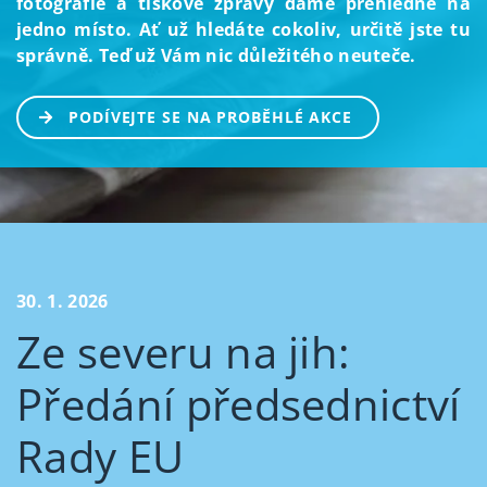
fotografie a tiskové zprávy dáme přehledně na
jedno místo. Ať už hledáte cokoliv, určitě jste tu
správně. Teď už Vám nic důležitého neuteče.
PODÍVEJTE SE NA PROBĚHLÉ AKCE
30. 1. 2026
Ze severu na jih:
Předání předsednictví
Rady EU