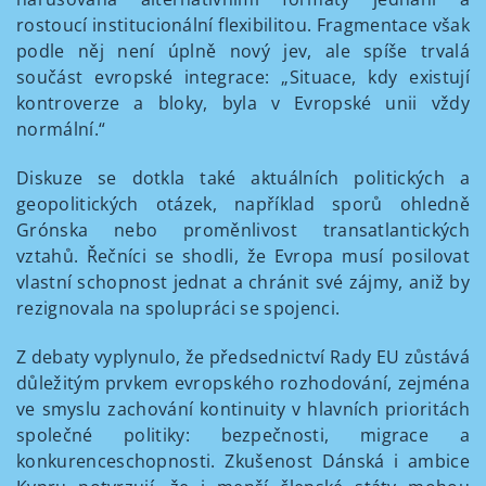
rostoucí institucionální flexibilitou. Fragmentace však
podle něj není úplně nový jev, ale spíše trvalá
součást evropské integrace: „Situace, kdy existují
kontroverze a bloky, byla v Evropské unii vždy
normální.“
Diskuze se dotkla také aktuálních politických a
geopolitických otázek, například sporů ohledně
Grónska nebo proměnlivost transatlantických
vztahů. Řečníci se shodli, že Evropa musí posilovat
vlastní schopnost jednat a chránit své zájmy, aniž by
rezignovala na spolupráci se spojenci.
Z debaty vyplynulo, že předsednictví Rady EU zůstává
důležitým prvkem evropského rozhodování, zejména
ve smyslu zachování kontinuity v hlavních prioritách
společné politiky: bezpečnosti, migrace a
konkurenceschopnosti. Zkušenost Dánská i ambice