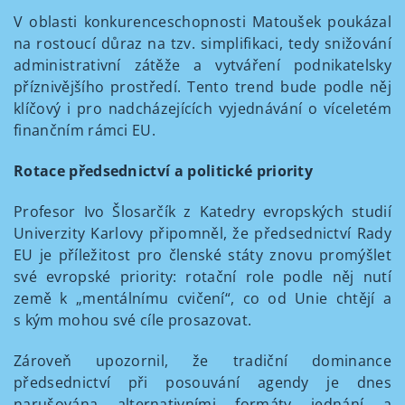
V oblasti konkurenceschopnosti Matoušek poukázal
na rostoucí důraz na tzv. simplifikaci, tedy snižování
administrativní zátěže a vytváření podnikatelsky
příznivějšího prostředí. Tento trend bude podle něj
klíčový i pro nadcházejících vyjednávání o víceletém
finančním rámci EU.
Rotace předsednictví a politické priority
Profesor Ivo Šlosarčík z Katedry evropských studií
Univerzity Karlovy připomněl, že předsednictví Rady
EU je příležitost pro členské státy znovu promýšlet
své evropské priority: rotační role podle něj nutí
země k „mentálnímu cvičení“, co od Unie chtějí a
s kým mohou své cíle prosazovat.
Zároveň upozornil, že tradiční dominance
předsednictví při posouvání agendy je dnes
narušována alternativními formáty jednání a