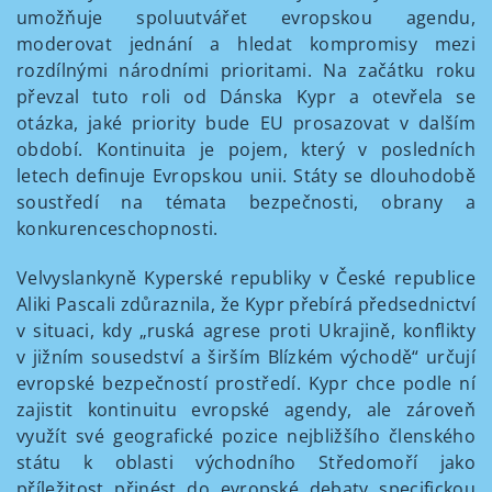
umožňuje spoluutvářet evropskou agendu,
moderovat jednání a hledat kompromisy mezi
rozdílnými národními prioritami. Na začátku roku
převzal tuto roli od Dánska Kypr a otevřela se
otázka, jaké priority bude EU prosazovat v dalším
období. Kontinuita je pojem, který v posledních
letech definuje Evropskou unii. Státy se dlouhodobě
soustředí na témata bezpečnosti, obrany a
konkurenceschopnosti.
Velvyslankyně Kyperské republiky v České republice
Aliki Pascali zdůraznila, že Kypr přebírá předsednictví
v situaci, kdy „ruská agrese proti Ukrajině, konflikty
v jižním sousedství a širším Blízkém východě“ určují
evropské bezpečností prostředí. Kypr chce podle ní
zajistit kontinuitu evropské agendy, ale zároveň
využít své geografické pozice nejbližšího členského
státu k oblasti východního Středomoří jako
příležitost přinést do evropské debaty specifickou