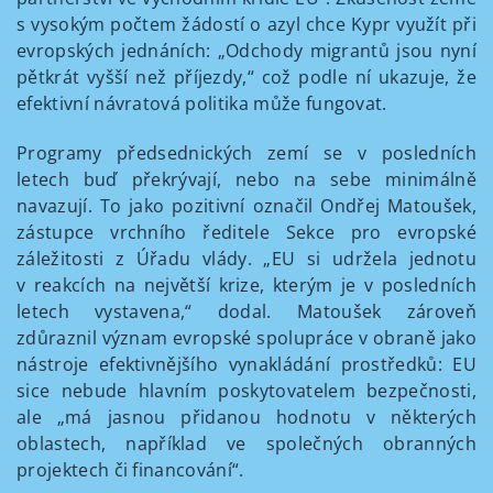
s vysokým počtem žádostí o azyl chce Kypr využít při
evropských jednáních: „Odchody migrantů jsou nyní
pětkrát vyšší než příjezdy,“ což podle ní ukazuje, že
efektivní návratová politika může fungovat.
Programy předsednických zemí se v posledních
letech buď překrývají, nebo na sebe minimálně
navazují. To jako pozitivní označil Ondřej Matoušek,
zástupce vrchního ředitele Sekce pro evropské
záležitosti z Úřadu vlády. „EU si udržela jednotu
v reakcích na největší krize, kterým je v posledních
letech vystavena,“ dodal. Matoušek zároveň
zdůraznil význam evropské spolupráce v obraně jako
nástroje efektivnějšího vynakládání prostředků: EU
sice nebude hlavním poskytovatelem bezpečnosti,
ale „má jasnou přidanou hodnotu v některých
oblastech, například ve společných obranných
projektech či financování“.