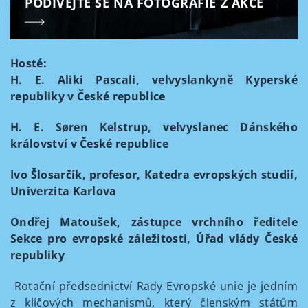
PODÍVEJTE SE NA FOTOGRAFIE Z AKCE
Hosté:
H. E. Aliki Pascali, velvyslankyně Kyperské
republiky v České republice
H. E. Søren Kelstrup, velvyslanec Dánského
království v České republice
Ivo Šlosarčík, profesor, Katedra evropských studií,
Univerzita Karlova
Ondřej Matoušek, zástupce vrchního ředitele
Sekce pro evropské záležitosti, Úřad vlády České
republiky
Rotační předsednictví Rady Evropské unie je jedním
z klíčových mechanismů, který členským státům