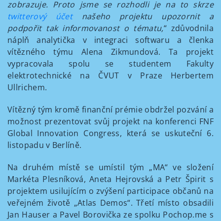
zobrazuje. Proto jsme se rozhodli je na to skrze
twitterový účet
našeho projektu upozornit a
podpořit tak informovanost o tématu,
“ zdůvodnila
náplň analytička v integraci softwaru a členka
vítězného týmu Alena Zikmundová. Ta projekt
vypracovala spolu se studentem Fakulty
elektrotechnické na ČVUT v Praze Herbertem
Ullrichem.
Vítězný tým kromě finanční prémie obdržel pozvání a
možnost prezentovat svůj projekt na konferenci FNF
Global Innovation Congress, která se uskuteční 6.
listopadu v Berlíně.
Na druhém místě se umístil tým „MA“ ve složení
Markéta Plesníková, Aneta Hejrovská a Petr Špirit s
projektem usilujícím o zvýšení participace občanů na
veřejném životě „Atlas Demos“. Třetí místo obsadili
Jan Hauser a Pavel Borovička ze spolku Pochop.me s