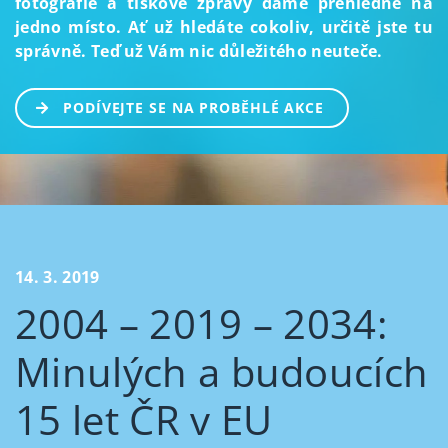
fotografie a tiskové zprávy dáme přehledně na
jedno místo. Ať už hledáte cokoliv, určitě jste tu
správně. Teď už Vám nic důležitého neuteče.
PODÍVEJTE SE NA PROBĚHLÉ AKCE
14. 3. 2019
2004 – 2019 – 2034:
Minulých a budoucích
15 let ČR v EU