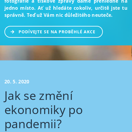
fotografie a tiskové zprávy dáme přehledně na
jedno místo. Ať už hledáte cokoliv, určitě jste tu
správně. Teď už Vám nic důležitého neuteče.
PODÍVEJTE SE NA PROBĚHLÉ AKCE
20. 5. 2020
Jak se změní
ekonomiky po
pandemii?