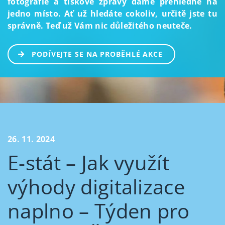
fotografie a tiskové zprávy dáme přehledně na
jedno místo. Ať už hledáte cokoliv, určitě jste tu
správně. Teď už Vám nic důležitého neuteče.
PODÍVEJTE SE NA PROBĚHLÉ AKCE
26. 11. 2024
E-stát – Jak využít
výhody digitalizace
naplno – Týden pro