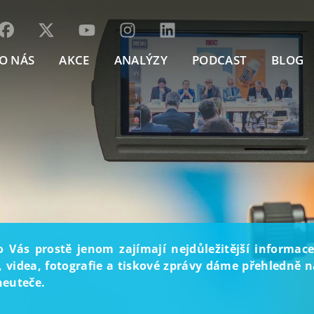
O NÁS
AKCE
ANALÝZY
PODCAST
BLOG
o Vás prostě jenom zajímají nejdůležitější informace
, videa, fotografie a tiskové zprávy dáme přehledně na
neuteče.