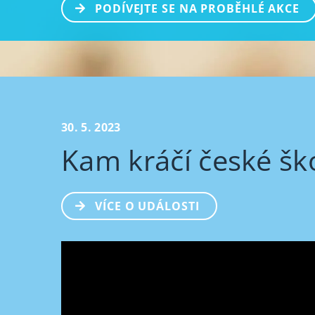
PODÍVEJTE SE NA PROBĚHLÉ AKCE
30. 5. 2023
Kam kráčí české ško
VÍCE O UDÁLOSTI