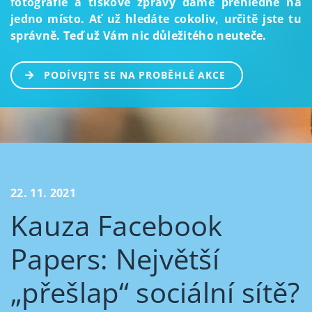
fotografie a tiskové zprávy dáme přehledně na
jedno místo. Ať už hledáte cokoliv, určitě jste tu
správně. Teď už Vám nic důležitého neuteče.
PODÍVEJTE SE NA PROBĚHLÉ AKCE
22. 11. 2021
Kauza Facebook
Papers: Největší
„přešlap“ sociální sítě?