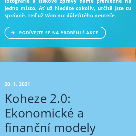
fotografie a tiskové zprávy dáme přehledně na
jedno místo. Ať už hledáte cokoliv, určitě jste tu
správně. Teď už Vám nic důležitého neuteče.
PODÍVEJTE SE NA PROBĚHLÉ AKCE
20. 1. 2021
Koheze 2.0:
Ekonomické a
finanční modely