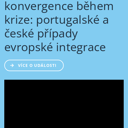
konvergence během
krize: portugalské a
české případy
evropské integrace
VÍCE O UDÁLOSTI