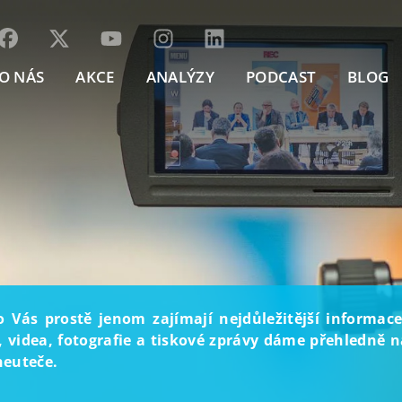
O NÁS
AKCE
ANALÝZY
PODCAST
BLOG
o Vás prostě jenom zajímají nejdůležitější informace
, videa, fotografie a tiskové zprávy dáme přehledně na
neuteče.