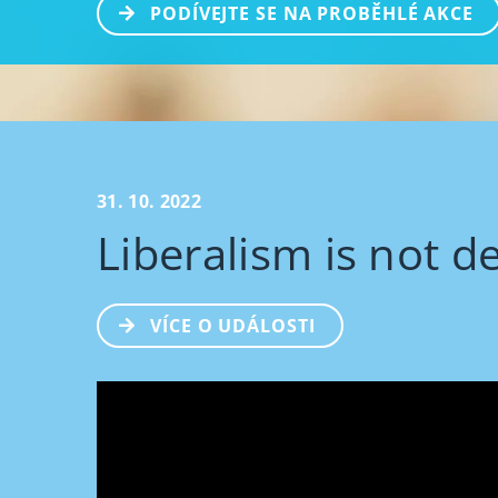
PODÍVEJTE SE NA PROBĚHLÉ AKCE
31. 10. 2022
Liberalism is not d
VÍCE O UDÁLOSTI