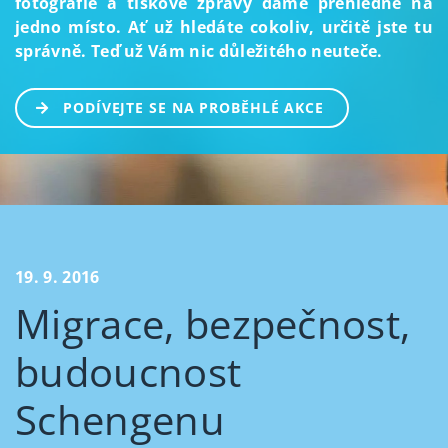
fotografie a tiskové zprávy dáme přehledně na
jedno místo. Ať už hledáte cokoliv, určitě jste tu
správně. Teď už Vám nic důležitého neuteče.
PODÍVEJTE SE NA PROBĚHLÉ AKCE
19. 9. 2016
Migrace, bezpečnost,
budoucnost
Schengenu