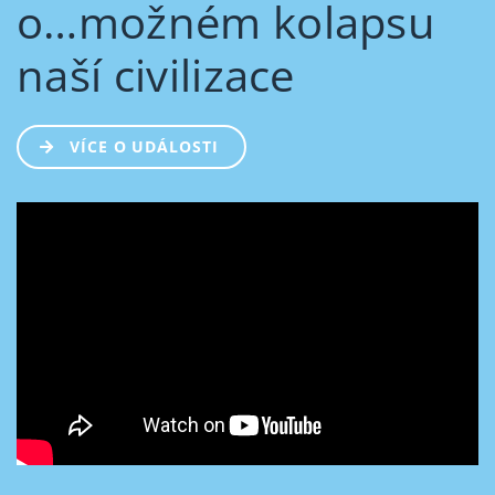
o…možném kolapsu
naší civilizace
VÍCE O UDÁLOSTI