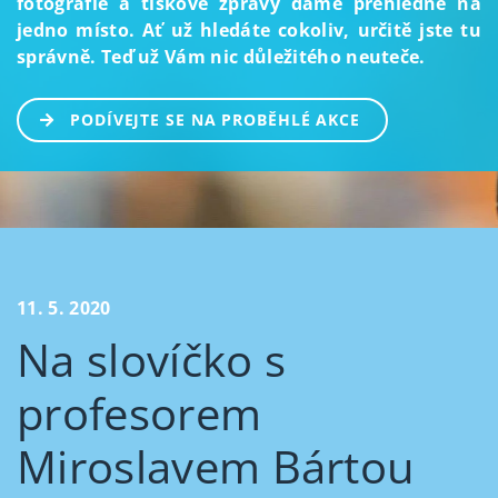
fotografie a tiskové zprávy dáme přehledně na
jedno místo. Ať už hledáte cokoliv, určitě jste tu
správně. Teď už Vám nic důležitého neuteče.
PODÍVEJTE SE NA PROBĚHLÉ AKCE
11. 5. 2020
Na slovíčko s
profesorem
Miroslavem Bártou