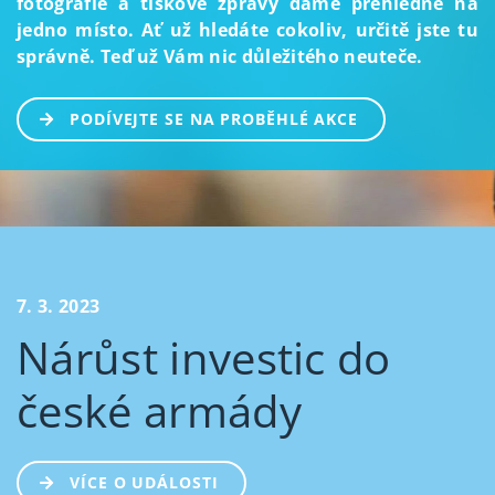
fotografie a tiskové zprávy dáme přehledně na
jedno místo. Ať už hledáte cokoliv, určitě jste tu
správně. Teď už Vám nic důležitého neuteče.
PODÍVEJTE SE NA PROBĚHLÉ AKCE
7. 3. 2023
Nárůst investic do
české armády
VÍCE O UDÁLOSTI