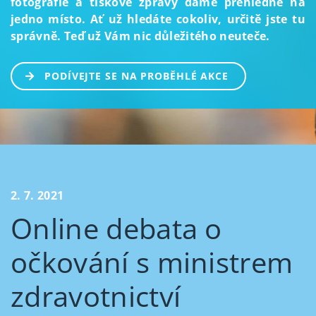
fotografie a tiskové zprávy dáme přehledně na
jedno místo. Ať už hledáte cokoliv, určitě jste tu
správně. Teď už Vám nic důležitého neuteče.
PODÍVEJTE SE NA PROBĚHLÉ AKCE
2. 7. 2021
Online debata o
očkování s ministrem
zdravotnictví