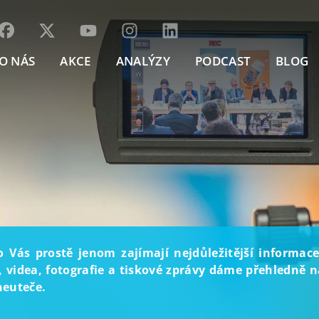
O NÁS
AKCE
ANALÝZY
PODCAST
BLOG
o Vás prostě jenom zajímají nejdůležitější informace
, videa, fotografie a tiskové zprávy dáme přehledně na
neuteče.