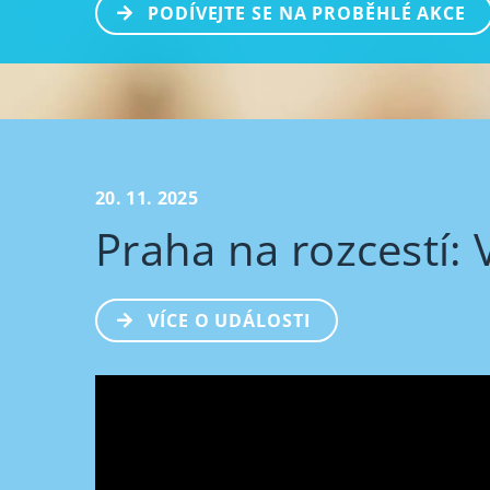
PODÍVEJTE SE NA PROBĚHLÉ AKCE
20. 11. 2025
Praha na rozcestí:
VÍCE O UDÁLOSTI