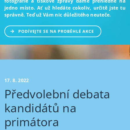
fotografie a tiskové zprávy dáme přehledně na
jedno místo. Ať už hledáte cokoliv, určitě jste tu
správně. Teď už Vám nic důležitého neuteče.
PODÍVEJTE SE NA PROBĚHLÉ AKCE
17. 8. 2022
Předvolební debata
kandidátů na
primátora