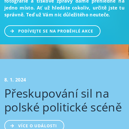
fotografie a tiskové zprávy dáme přehledně na
jedno místo. Ať už hledáte cokoliv, určitě jste tu
správně. Teď už Vám nic důležitého neuteče.
PODÍVEJTE SE NA PROBĚHLÉ AKCE
8. 1. 2024
Přeskupování sil na
polské politické scéně
VÍCE O UDÁLOSTI