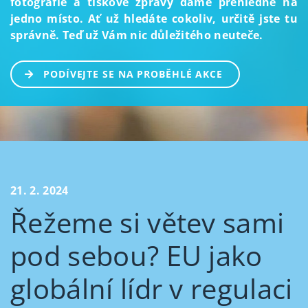
fotografie a tiskové zprávy dáme přehledně na
jedno místo. Ať už hledáte cokoliv, určitě jste tu
správně. Teď už Vám nic důležitého neuteče.
PODÍVEJTE SE NA PROBĚHLÉ AKCE
21. 2. 2024
Řežeme si větev sami
pod sebou? EU jako
globální lídr v regulaci