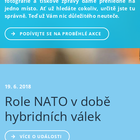
fotografie a tiskové zprávy dáme přehledně na
jedno místo. Ať už hledáte cokoliv, určitě jste tu
správně. Teď už Vám nic důležitého neuteče.
PODÍVEJTE SE NA PROBĚHLÉ AKCE
19. 6. 2018
Role NATO v době
hybridních válek
VÍCE O UDÁLOSTI