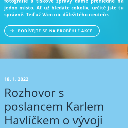
fotografie a tiskové zprávy dáme přehledně na
jedno místo. Ať už hledáte cokoliv, určitě jste tu
správně. Teď už Vám nic důležitého neuteče.
PODÍVEJTE SE NA PROBĚHLÉ AKCE
18. 1. 2022
Rozhovor s
poslancem Karlem
Havlíčkem o vývoji