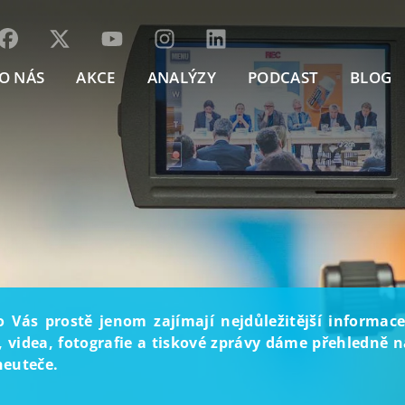
O NÁS
AKCE
ANALÝZY
PODCAST
BLOG
o Vás prostě jenom zajímají nejdůležitější informace
, videa, fotografie a tiskové zprávy dáme přehledně na
neuteče.