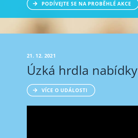
PODÍVEJTE SE NA PROBĚHLÉ AKCE
21. 12. 2021
Úzká hrdla nabídky
VÍCE O UDÁLOSTI