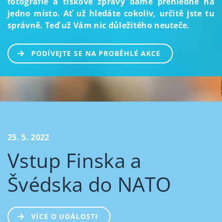
fotografie a tiskové zprávy dáme přehledně na
jedno místo. Ať už hledáte cokoliv, určitě jste tu
správně. Teď už Vám nic důležitého neuteče.
PODÍVEJTE SE NA PROBĚHLÉ AKCE
25. 5. 2022
Vstup Finska a
Švédska do NATO
VÍCE O UDÁLOSTI