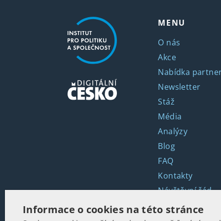
MENU
O nás
Akce
Nabídka partner
Newsletter
Stáž
Média
Analýzy
Blog
FAQ
Kontakty
Návštěvní řád
English
Informace o cookies na této stránce