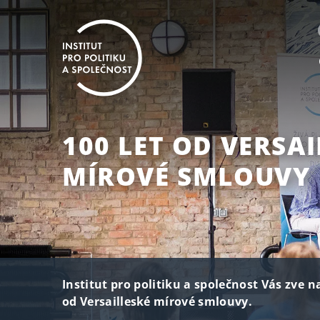
100 LET OD VERSAI
MÍROVÉ SMLOUVY
Institut pro politiku a společnost Vás zve 
od Versailleské mírové smlouvy.