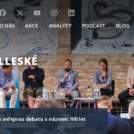
O NÁS
AKCE
ANALÝZY
PODCAST
BLOG
LLESKÉ
na veřejnou debatu s názvem 100 let