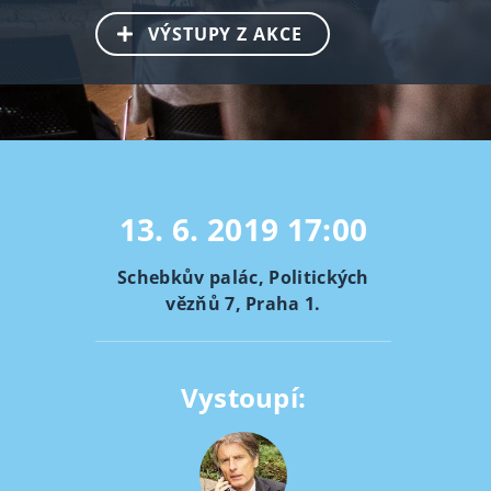
VÝSTUPY Z AKCE
13. 6. 2019
17:00
Schebkův palác, Politických
vězňů 7, Praha 1.
Vystoupí: