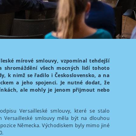
lleské mírové smlouvy, vzpomínal tehdejší
na shromáždění všech mocných lidí tohoto
dy, k nimž se řadilo i Československo, a na
ckem a jeho spojenci. Je nutné dodat, že
nkách, ale mohly je jenom přijmout nebo
odpisu Versailleské smlouvy, které se stalo
m Versailleské smlouvy měla být na dlouhou
á pozice Německa. Východiskem byly mimo jiné
0.