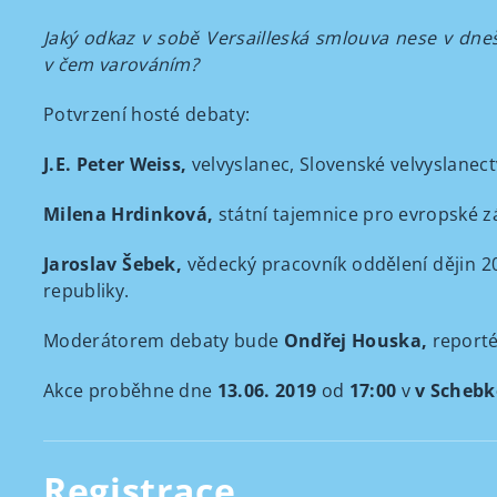
Jaký odkaz v sobě Versailleská smlouva nese v dne
v čem varováním?
Potvrzení hosté debaty:
J.E. Peter Weiss,
velvyslanec, Slovenské velvyslanect
Milena Hrdinková,
státní tajemnice pro evropské zá
Jaroslav Šebek,
v
ědecký pracovník oddělení dějin 20
republiky.
Moderátorem debaty bude
Ondřej Houska,
reporté
Akce proběhne dne
13.06. 2019
od
17:00
v
v Schebk
Registrace