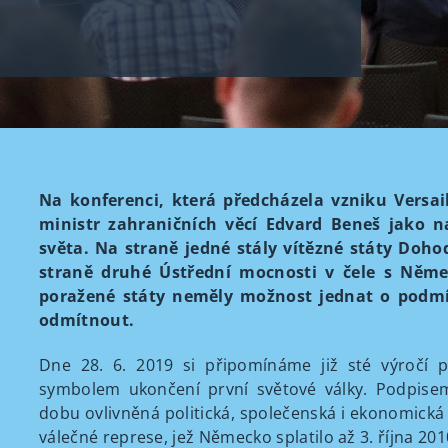
Na konferenci, která předcházela vzniku Versai
ministr zahraničních věcí Edvard Beneš jako 
světa. Na straně jedné stály vítězné státy Doho
straně druhé Ústřední mocnosti v čele s Něme
poražené státy neměly možnost jednat o podmí
odmítnout.
Dne 28. 6. 2019 si připomínáme již sté výročí p
symbolem ukončení první světové války. Podpise
dobu ovlivněná politická, společenská i ekonomick
válečné represe, jež Německo splatilo až 3. října 201