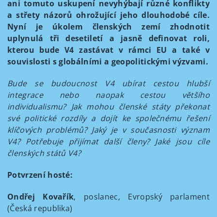
ani tomuto uskupení nevyhýbají různé konflikty
a střety názorů ohrožující jeho dlouhodobé cíle.
Nyní je úkolem členských zemí zhodnotit
uplynulá tři desetiletí a jasně definovat roli,
kterou bude V4 zastávat v rámci EU a také v
souvislosti s globálními a geopolitickými výzvami.
Bude se budoucnost V4 ubírat cestou hlubší
integrace nebo naopak cestou většího
individualismu? Jak mohou členské státy překonat
své politické rozdíly a dojít ke společnému řešení
klíčových problémů? Jaký je v současnosti význam
V4? Potřebuje přijímat další členy? Jaké jsou cíle
členských států V4?
Potvrzení hosté:
Ondřej Kovařík
, poslanec, Evropský parlament
(Česká republika)