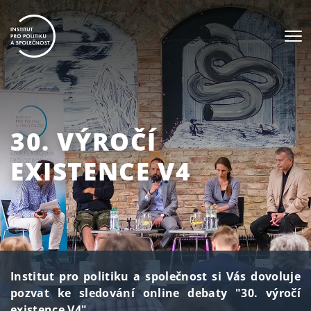
30. VÝROČÍ
EXISTENCE V4
Institut pro politiku a společnost si Vás dovoluje
pozvat ke sledování online debaty "30. výročí
existence V4".