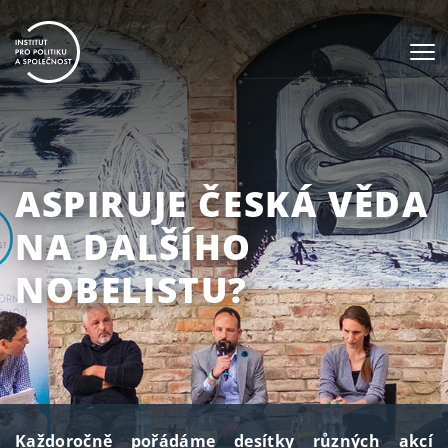
ASPIRUJE ČESKÁ VĚDA
NA DALŠÍHO
NOBELISTU?
Každoročně pořádáme desítky různých akcí