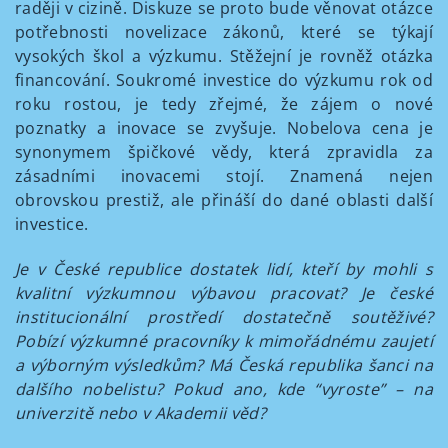
raději v cizině. Diskuze se proto bude věnovat otázce
potřebnosti novelizace zákonů, které se týkají
vysokých škol a výzkumu. Stěžejní je rovněž otázka
financování. Soukromé investice do výzkumu rok od
roku rostou, je tedy zřejmé, že zájem o nové
poznatky a inovace se zvyšuje. Nobelova cena je
synonymem špičkové vědy, která zpravidla za
zásadními inovacemi stojí. Znamená nejen
obrovskou prestiž, ale přináší do dané oblasti další
investice.
Je v České republice dostatek lidí, kteří by mohli s
kvalitní výzkumnou výbavou pracovat? Je české
institucionální prostředí dostatečně soutěživé?
Pobízí výzkumné pracovníky k mimořádnému zaujetí
a výborným výsledkům? Má Česká republika šanci na
dalšího nobelistu? Pokud ano, kde “vyroste” – na
univerzitě nebo v Akademii věd?