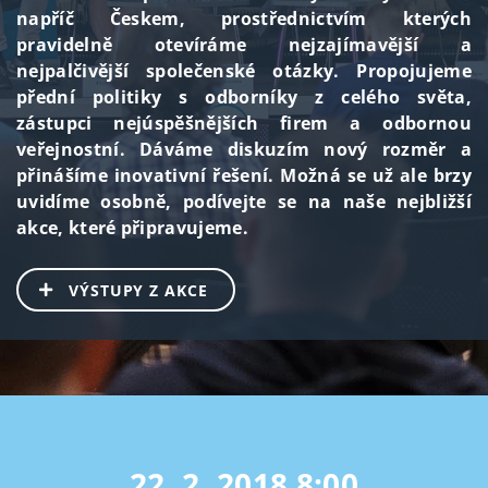
napříč Českem, prostřednictvím kterých
pravidelně otevíráme nejzajímavější a
nejpalčivější společenské otázky. Propojujeme
přední politiky s odborníky z celého světa,
zástupci nejúspěšnějších firem a odbornou
veřejnostní. Dáváme diskuzím nový rozměr a
přinášíme inovativní řešení. Možná se už ale brzy
uvidíme osobně, podívejte se na naše nejbližší
akce, které připravujeme.
VÝSTUPY Z AKCE
22. 2. 2018
8:00