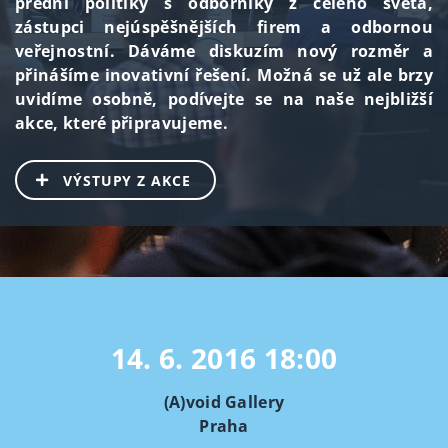
přední politiky s odborníky z celého světa,
zástupci nejúspěšnějších firem a odbornou
veřejnostní. Dáváme diskuzím nový rozměr a
přinášíme inovativní řešení. Možná se už ale brzy
uvidíme osobně, podívejte se na naše nejbližší
akce, které připravujeme.
VÝSTUPY Z AKCE
14. 6. 2016
18:00
(A)void Gallery
Praha