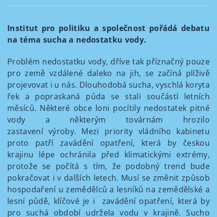
Institut pro politiku a společnost pořádá debatu
na téma sucha a nedostatku vody.
Problém nedostatku vody, dříve tak příznačný pouze
pro země vzdálené daleko na jih, se začíná plíživě
projevovat i u nás. Dlouhodobá sucha, vyschlá koryta
řek a popraskaná půda se stali součástí letních
měsíců. Některé obce loni pocítily nedostatek pitné
vody a některým továrnám hrozilo
zastavení výroby. Mezi priority vládního kabinetu
proto patří zavádění opatření, která by českou
krajinu lépe ochránila před klimatickými extrémy,
protože se počítá s tím, že podobný trend bude
pokračovat i v dalších letech. Musí se změnit způsob
hospodaření u zemědělců a lesníků na zemědělské a
lesní půdě, klíčové je i zavádění opatření, která by
pro suchá období udržela vodu v krajině. Sucho