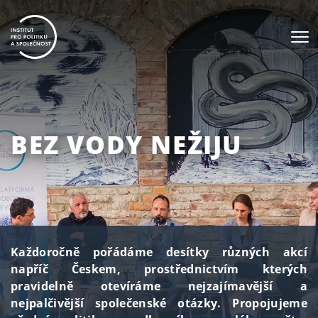
BEZ VODY NEŽIJU
Každoročně pořádáme desítky různých akcí
napříč Českem, prostřednictvím kterých
pravidelně otevíráme nejzajímavější a
nejpalčivější společenské otázky. Propojujeme