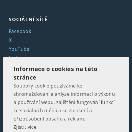
SOCIÁLNÍ SÍTĚ
Facebook
X
YouTube
Instagram
LinkedIn
Informace o cookies na této
stránce
Soubory cookie používáme ke
KONTAKTY
shromažďování a anlýze informací o výkonu
Martinská 2, 110 00 Praha 1
a používání webu, zajištění fungování funkcí
ze sociálních médií a ke zlepšení a
+420 602 502 674
přizpůsobení obsahu a reklam.
Zjistit více
office@politikaspolecnost.cz