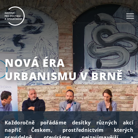
NOVÁ ÉRA
URBANISMU V BRNĚ
Každoročně pořádáme desítky různých akcí
napříč Českem, prostřednictvím kterých
pravidelně otevíráme nejzajímavější a