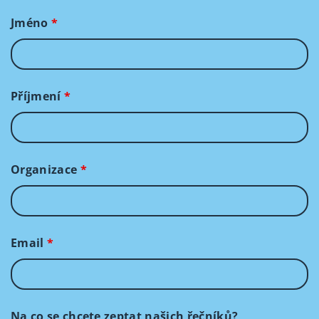
Jméno
*
Příjmení
*
Organizace
*
Email
*
Na co se chcete zeptat našich řečníků?