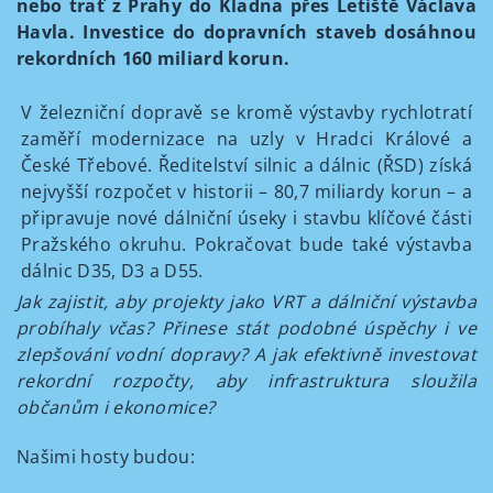
nebo trať z Prahy do Kladna přes Letiště Václava
Havla. Investice do dopravních staveb dosáhnou
rekordních 160 miliard korun.
V železniční dopravě se kromě výstavby rychlotratí
zaměří modernizace na uzly v Hradci Králové a
České Třebové. Ředitelství silnic a dálnic (ŘSD) získá
nejvyšší rozpočet v historii – 80,7 miliardy korun – a
připravuje nové dálniční úseky i stavbu klíčové části
Pražského okruhu. Pokračovat bude také výstavba
dálnic D35, D3 a D55.
Jak zajistit, aby projekty jako VRT a dálniční výstavba
probíhaly včas? Přinese stát podobné úspěchy i ve
zlepšování vodní dopravy? A jak efektivně investovat
rekordní rozpočty, aby infrastruktura sloužila
občanům i ekonomice?
Našimi hosty budou: