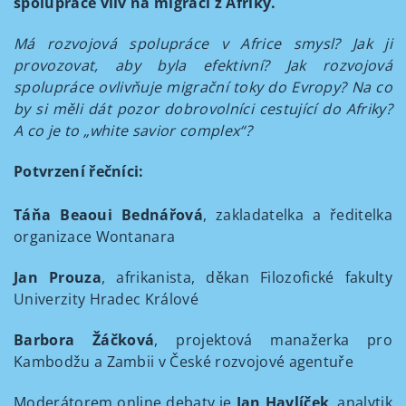
spolupráce vliv na migraci z Afriky.
Má rozvojová spolupráce v Africe smysl? Jak ji
provozovat, aby byla efektivní? Jak rozvojová
spolupráce ovlivňuje migrační toky do Evropy? Na co
by si měli dát pozor dobrovolníci cestující do Afriky?
A co je to „white savior complex“?
Potvrzení řečníci:
Táňa Beaoui Bednářová
, zakladatelka a ředitelka
organizace Wontanara
Jan Prouza
, afrikanista, děkan Filozofické fakulty
Univerzity Hradec Králové
Barbora Žáčková
, projektová manažerka pro
Kambodžu a Zambii v České rozvojové agentuře
Moderátorem online debaty je
Jan Havlíček
, analytik