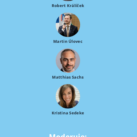
Robert Králíček
Martin Úlovec
Matthias Sachs
Kristina Sedeke
Moderuje: