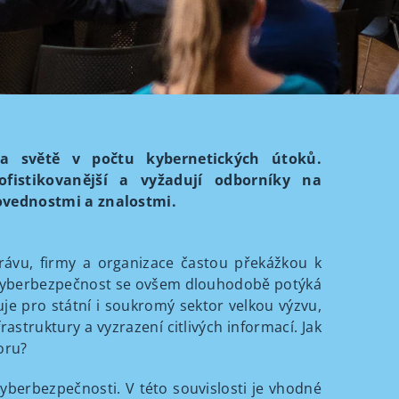
a světě v počtu kybernetických útoků.
fistikovanější a vyžadují odborníky na
ovednostmi a znalostmi.
rávu, firmy a organizace častou překážkou k
ce. Kyberbezpečnost se ovšem dlouhodobě potýká
e pro státní i soukromý sektor velkou výzvu,
rastruktury a vyzrazení citlivých informací. Jak
boru?
yberbezpečnosti. V této souvislosti je vhodné