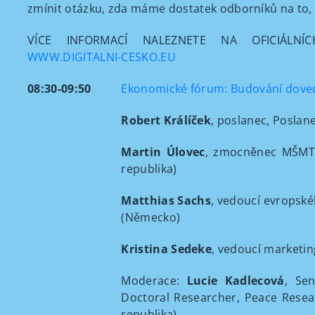
zmínit otázku, zda máme dostatek odborníků na to, 
VÍCE INFORMACÍ NALEZNETE NA OFICIÁLN
WWW.DIGITALNI-CESKO.EU
08:30-09:50
Ekonomické fórum: Budování doved
Robert Králíček
, poslanec, Poslan
Martin Úlovec
, zmocněnec MŠMT pr
republika)
Matthias Sachs
, vedoucí evropské
(Německo)
Kristina Sedeke
, vedoucí marketin
Moderace:
Lucie Kadlecová
, Sen
Doctoral Researcher, Peace Resea
republika)