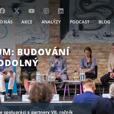
O NÁS
AKCE
ANALÝZY
PODCAST
BLOG
UM: BUDOVÁNÍ
 ODOLNÝ
e spolupráci s partnery VII. ročník