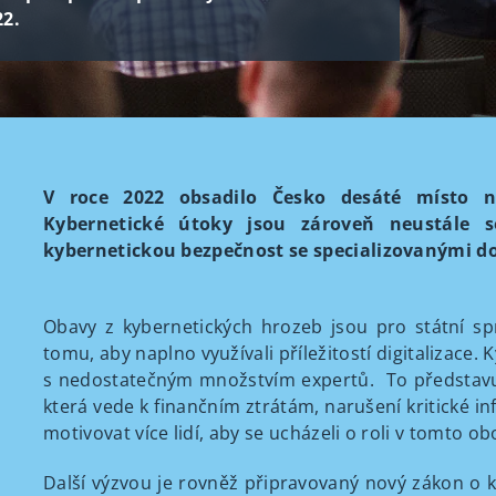
22.
V roce 2022 obsadilo Česko desáté místo n
Kybernetické útoky jsou zároveň neustále so
kybernetickou bezpečnost se specializovanými d
Obavy z kybernetických hrozeb jsou pro státní sp
tomu, aby naplno využívali příležitostí digitaliza
s nedostatečným množstvím expertů. To představuj
která vede k finančním ztrátám, narušení kritické inf
motivovat více lidí, aby se ucházeli o roli v tomto o
Další výzvou je rovněž připravovaný nový zákon o k